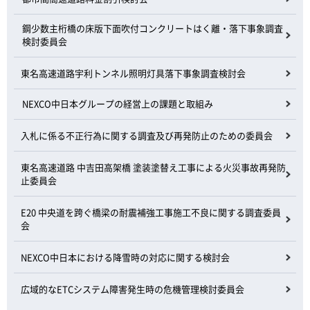
鋼少数主桁橋の床版下面吹付コンクリートはく離・落下事象調査
検討委員会
東名高速道路宇利トンネル照明灯具落下事象調査検討会
NEXCO中日本グループの経営上の課題と取組み
入札に係る不正行為に関する調査及び再発防止のための委員会
東名高速道路 中吉田高架橋 塗装塗替え工事による火災事故再発防
止委員会
E20 中央道を跨ぐ橋梁の耐震補強工事施工不良に関する調査委員
会
NEXCO中日本における降雪時の対応に関する検討会
広域的なETCシステム障害発生時の危機管理検討委員会