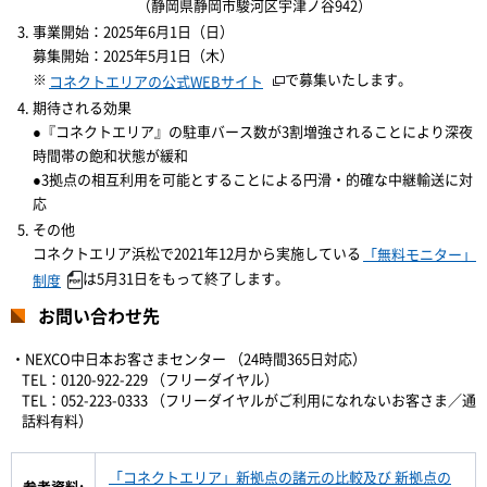
（静岡県静岡市駿河区宇津ノ谷942）
事業開始：2025年6月1日（日）
募集開始：2025年5月1日（木）
※
で募集いたします。
コネクトエリアの公式WEBサイト
期待される効果
●『コネクトエリア』の駐車バース数が3割増強されることにより深夜
時間帯の飽和状態が緩和
●3拠点の相互利用を可能とすることによる円滑・的確な中継輸送に対
応
その他
コネクトエリア浜松で2021年12月から実施している
「無料モニター」
は5月31日をもって終了します。
制度
お問い合わせ先
・NEXCO中日本お客さまセンター （24時間365日対応）
TEL：0120-922-229 （フリーダイヤル）
TEL：052-223-0333 （フリーダイヤルがご利用になれないお客さま／通
話料有料）
「コネクトエリア」新拠点の諸元の比較及び 新拠点の
参考資料: