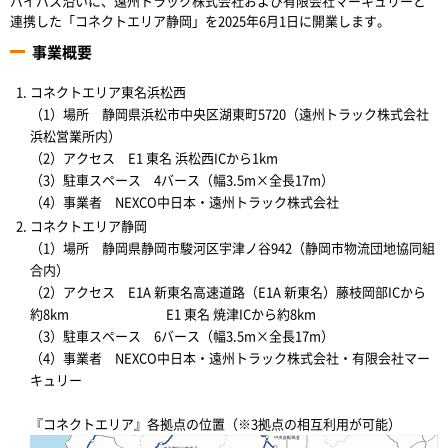
バイパス沿いに、遠州トラック株式会社および有限会社マーキュリーと
連携した「コネクトエリア静岡」を2025年6月1日に開業します。
事業概要
コネクトエリア東名浜松西
（1）場所 静岡県浜松市中央区湖東町5720（遠州トラック株式会社
浜松営業所内）
（2）アクセス E1 東名 浜松西ICから1km
（3）駐車スペース 4バース（幅3.5m×全長17m）
（4）事業者 NEXCO中日本・遠州トラック株式会社
コネクトエリア静岡
（1）場所 静岡県静岡市駿河区宇津ノ谷942（静岡市物流団地協同組
合内）
（2）アクセス E1A 新東名高速道路（E1A 新東名）藤枝岡部ICから
約8km
E1 東名 焼津ICから約8km
（3）駐車スペース 6バース（幅3.5m×全長17m）
（4）事業者 NEXCO中日本・遠州トラック株式会社・有限会社マー
キュリー
『コネクトエリア』各拠点の位置（※3拠点の相互利用が可能）