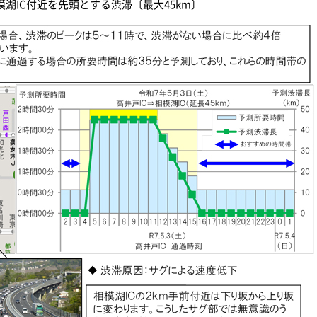
湖IC付近を先頭とする渋滞〔最大45km〕