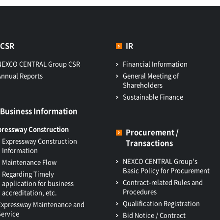
CSR
IR
NEXCO CENTRAL Group CSR
Financial Information
Annual Reports
General Meeting of
Shareholders
Sustainable Finance
Business Information
pressway Construction
Procurement /
Expressway Construction
Transactions
Information
NEXCO CENTRAL Group's
Maintenance Flow
Basic Policy for Procurement
Regarding Timely
Contract-related Rules and
application for business
Procedures
accreditation, etc.
Qualification Registration
Expressway Maintenance and
Service
Bid Notice / Contract