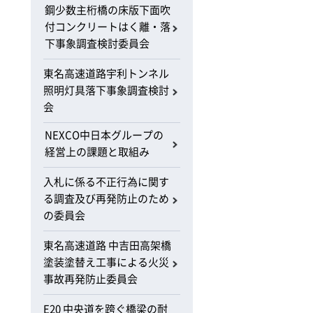
鋼少数主桁橋の床版下面吹
付コンクリートはく離・落
下事象調査検討委員会
東名高速道路宇利トンネル
照明灯具落下事象調査検討
会
NEXCO中日本グループの
経営上の課題と取組み
入札に係る不正行為に関す
る調査及び再発防止のため
の委員会
東名高速道路 中吉田高架橋
塗装塗替え工事による火災
事故再発防止委員会
E20 中央道を跨ぐ橋梁の耐