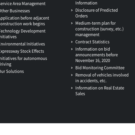
Information
Service Area Management
Disclosure of Predicted
Other Businesses
Orders
Application before adjacent
Medium-term plan for
construction work begins
construction (survey, etc.)
Technology Development
management
nitiatives
Contract Statistics
Environmental Initiatives
Information on bid
Expressway Stock Effects
announcements before
Initiatives for autonomous
November 16, 2020
driving
Bid Monitoring Committee
Our Solutions
Removal of vehicles involved
in accidents, etc.
Information on Real Estate
Sales