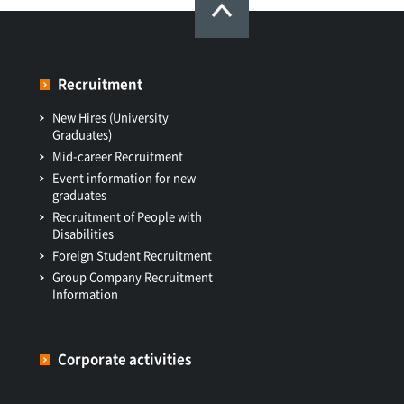
Recruitment
New Hires (University
Graduates)
Mid-career Recruitment
Event information for new
graduates
Recruitment of People with
Disabilities
Foreign Student Recruitment
Group Company Recruitment
Information
Corporate activities