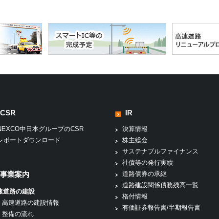
CSR
IR
NEXCO中日本グループのCSR
決算情報
レポートダウンロード
株主総会
サステナブルファイナンス
社債等の発行実績
事業案内
道路債券の承継
道路建設関係債務残高一覧
速道路の建設
格付情報
高速道路の建設情報
有価証券報告書/半期報告書
整備の流れ