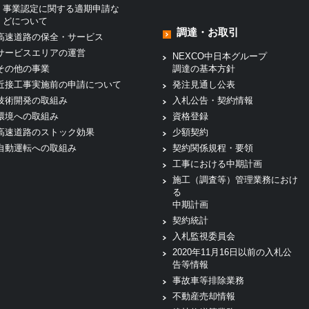
事業認定に関する適期申請な
どについて
調達・お取引
高速道路の保全・サービス
サービスエリアの運営
NEXCO中日本グループ
その他の事業
調達の基本方針
近接工事実施前の申請について
発注見通し公表
技術開発の取組み
入札公告・契約情報
環境への取組み
資格登録
高速道路のストック効果
少額契約
自動運転への取組み
契約関係規程・要領
工事における中期計画
施工（調査等）管理業務におけ
る
中期計画
契約統計
入札監視委員会
2020年11月16日以前の入札公
告等情報
事故車等排除業務
不動産売却情報