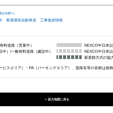
所のHPへ
所 東海環状自動車道 工事進捗情報
般有料道路（営業中）
NEXCO中日本
設中）/一般有料道路（建設中）
NEXCO中日本
新直轄方式の協
サービスエリア）・PA（パーキングエリア）、道路名等の名称は仮
＜ 拡大地図に戻る