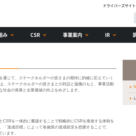
ドライバーズサイト
組み
CSR
事業案内
IR
を通じて、ステークホルダーの皆さまの期待に的確に応えていく
ちは、ステークホルダーの皆さまとの対話と協働のもと、事業活動
な社会の発展と企業価値の向上をめざします。
CSRを一体的に審議することで戦略的にCSRを推進する体制を
し、「達成目標」によって各施策の達成状況を把握することで、
ています。