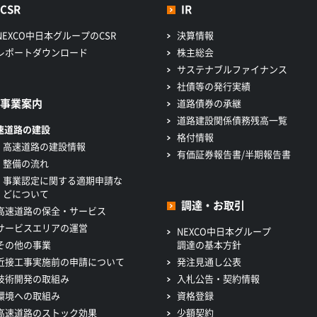
CSR
IR
NEXCO中日本グループのCSR
決算情報
レポートダウンロード
株主総会
サステナブルファイナンス
社債等の発行実績
事業案内
道路債券の承継
道路建設関係債務残高一覧
速道路の建設
格付情報
高速道路の建設情報
有価証券報告書/半期報告書
整備の流れ
事業認定に関する適期申請な
どについて
調達・お取引
高速道路の保全・サービス
サービスエリアの運営
NEXCO中日本グループ
その他の事業
調達の基本方針
近接工事実施前の申請について
発注見通し公表
技術開発の取組み
入札公告・契約情報
環境への取組み
資格登録
高速道路のストック効果
少額契約