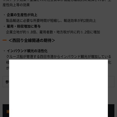
産性向上等の効果
企業の生産性が向上
製品輸送に必要な所要時間が短縮し、輸送効率が約2割向上
雇用・税収増加に寄与
企業立地が約１.8倍、雇用者数・地方税が共に約１.2倍に増加
＜西回り全線開通の期待＞
インバウンド観光の活性化
クルーズ船が寄港する四日市港からインバウンド観光が増加している
岐阜県高山市や沿線観光地への周遊観光を支援する等、更なる活性化
が期待
参考資料:
開通区間詳細
プレスルーム