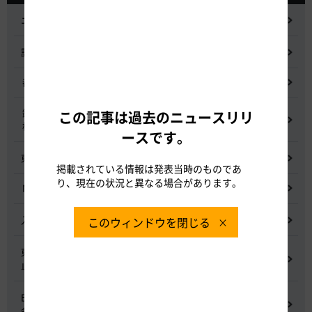
ニュースリリース
記者会見
都市間高速道路料金割引検討会
鋼少数主桁橋の床版下面吹付コンクリートはく離・落下事象調査
この記事は過去のニュースリリ
検討委員会
ースです。
東名高速道路宇利トンネル照明灯具落下事象調査検討会
掲載されている情報は発表当時のものであ
り、現在の状況と異なる場合があります。
NEXCO中日本グループの経営上の課題と取組み
入札に係る不正行為に関する調査及び再発防止のための委員会
このウィンドウを閉じる
東名高速道路 中吉田高架橋 塗装塗替え工事による火災事故再発防
止委員会
E20 中央道を跨ぐ橋梁の耐震補強工事施工不良に関する調査委員
会