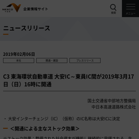
検索
メニュー
ニュースリリース
2019年02月06日
本社
開通・建設
プレスリリース
C3 東海環状自動車道 大安IC～東員IC間が2019年3月17
日（日）16時に開通
国土交通省中部地方整備局
中日本高速道路株式会社
大安インターチェンジ（IC）（仮称）のIC名称は大安ICに決定
＜開通による主なストック効果＞
※ストック効果：整備された社会資本が機能し継続的に発揮される、生