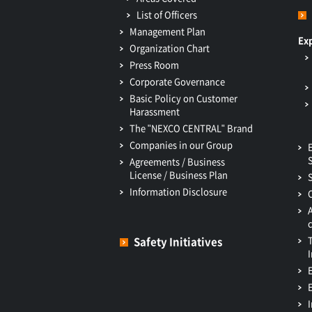
List of Officers
Management Plan
Ex
Organization Chart
Press Room
Corporate Governance
Basic Policy on Customer
Harassment
The "NEXCO CENTRAL" Brand
Companies in our Group
Agreements / Business
License / Business Plan
Information Disclosure
Safety Initiatives
I