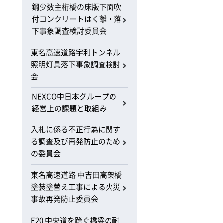
鋼少数主桁橋の床版下面吹
付コンクリートはく離・落
下事象調査検討委員会
東名高速道路宇利トンネル
照明灯具落下事象調査検討
会
NEXCO中日本グループの
経営上の課題と取組み
入札に係る不正行為に関す
る調査及び再発防止のため
の委員会
東名高速道路 中吉田高架橋
塗装塗替え工事による火災
事故再発防止委員会
E20 中央道を跨ぐ橋梁の耐