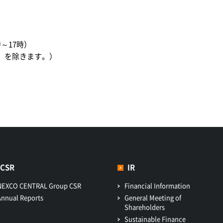
時～17時）
）を除きます。）
CSR
IR
NEXCO CENTRAL Group CSR
Financial Information
Annual Reports
General Meeting of
Shareholders
Sustainable Finance