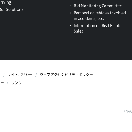
driving
Bid Monitoring Committee
Our Solutions
Removal of vehicles involved
in accidents, etc.
Information on Real Estate
Sales
等
サイトポリシー
ウェブアクセシビリティポリシー
シー
リンク
Copyri