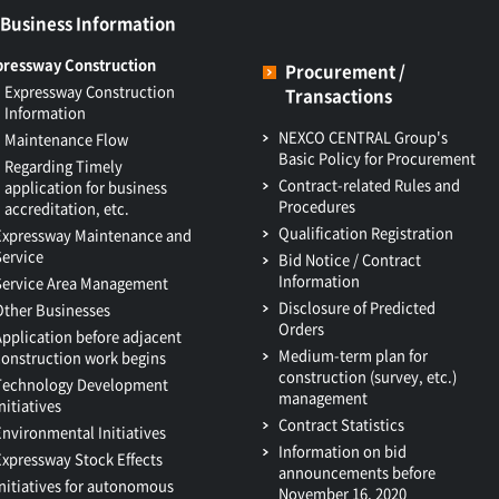
Business Information
pressway Construction
Procurement /
Expressway Construction
Transactions
Information
NEXCO CENTRAL Group's
Maintenance Flow
Basic Policy for Procurement
Regarding Timely
Contract-related Rules and
application for business
Procedures
accreditation, etc.
Qualification Registration
Expressway Maintenance and
Service
Bid Notice / Contract
Information
Service Area Management
Disclosure of Predicted
Other Businesses
Orders
Application before adjacent
Medium-term plan for
construction work begins
construction (survey, etc.)
Technology Development
management
nitiatives
Contract Statistics
Environmental Initiatives
Information on bid
Expressway Stock Effects
announcements before
Initiatives for autonomous
November 16, 2020