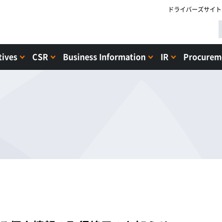
ドライバーズサイト
tives
CSR
Business Information
IR
Procureme