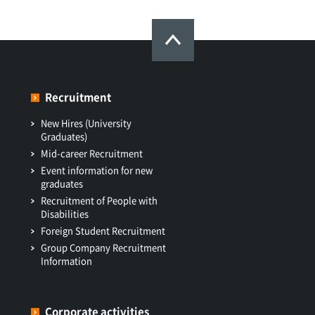
Recruitment
New Hires (University
Graduates)
Mid-career Recruitment
Event information for new
graduates
Recruitment of People with
Disabilities
Foreign Student Recruitment
Group Company Recruitment
Information
Corporate activities