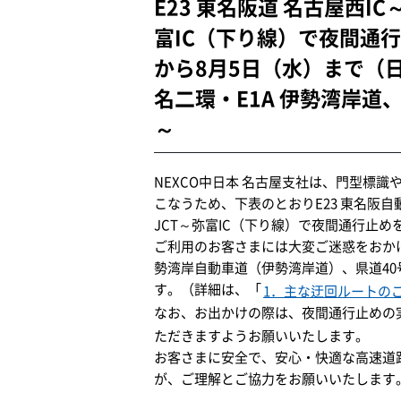
E23 東名阪道 名古屋西I
富IC（下り線）で夜間通行
から8月5日（水）まで（
名二環・E1A 伊勢湾岸道
～
NEXCO中日本 名古屋支社は、門型標
こなうため、下表のとおりE23 東名阪自
JCT～弥富IC（下り線）で夜間通行止め
ご利用のお客さまには大変ご迷惑をおかけ
勢湾岸自動車道（伊勢湾岸道）、県道4
す。（詳細は、「
1．主な迂回ルートの
なお、お出かけの際は、夜間通行止めの
ただきますようお願いいたします。
お客さまに安全で、安心・快適な高速道
が、ご理解とご協力をお願いいたします