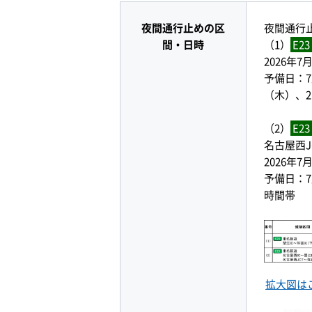
夜間通行止めの区
夜間通行
間・日時
（1）
E23
2026年
予備日：7
（木）、
（2）
E23
名古屋西J
2026年
予備日：7
時間帯
拡大図は