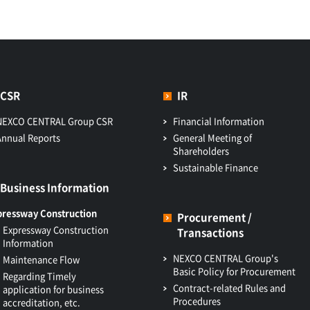
CSR
IR
NEXCO CENTRAL Group CSR
Financial Information
Annual Reports
General Meeting of
Shareholders
Sustainable Finance
Business Information
pressway Construction
Procurement /
Expressway Construction
Transactions
Information
NEXCO CENTRAL Group's
Maintenance Flow
Basic Policy for Procurement
Regarding Timely
Contract-related Rules and
application for business
Procedures
accreditation, etc.