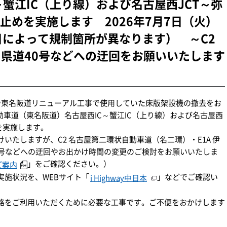
C～蟹江IC（上り線）および名古屋西JCT～弥
止めを実施します 2026年7月7日（火）
日によって規制箇所が異なります） ～C2
、県道40号などへの迂回をお願いいたします
識や東名阪道リニューアル工事で使用していた床版架設機の撤去をお
動車道（東名阪道）名古屋西IC～蟹江IC（上り線）および名古屋西
を実施します。
いたしますが、C2 名古屋第二環状自動車道（名二環）・E1A 伊
0号などへの迂回やお出かけ時間の変更のご検討をお願いいたしま
」をご確認ください。）
ご案内
実施状況を、WEBサイト「
」などでご確認い
i Highway中日本
路をご利用いただくために必要な工事です。ご不便をおかけします
。