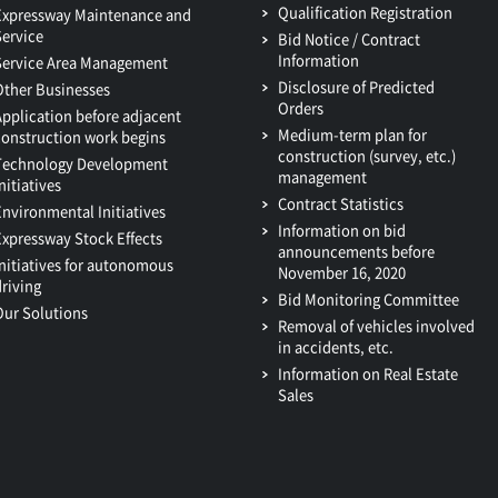
Qualification Registration
Expressway Maintenance and
Service
Bid Notice / Contract
Information
Service Area Management
Disclosure of Predicted
Other Businesses
Orders
Application before adjacent
Medium-term plan for
construction work begins
construction (survey, etc.)
Technology Development
management
nitiatives
Contract Statistics
Environmental Initiatives
Information on bid
Expressway Stock Effects
announcements before
Initiatives for autonomous
November 16, 2020
driving
Bid Monitoring Committee
Our Solutions
Removal of vehicles involved
in accidents, etc.
Information on Real Estate
Sales