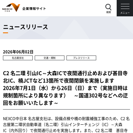
検索
メニュー
ニュースリリース
2026年06月02日
名古屋支社
交通・規制
プレスリリース
C2 名二環 引山IC～大森ICで夜間通行止めおよび甚目寺
北IC、楠JCTなど13箇所で夜間閉鎖を実施します
2026年7月1日（水）から26日（日）まで（実施日時は
規制箇所により異なります） ～国道302号などへの迂
回をお願いいたします～
NEXCO中日本 名古屋支社は、設備点検や橋の耐震補強工事のため、C2 名
古屋第二環状自動車道（名二環）引山インターチェンジ（IC）～大森
IC（内外回り）で夜間通行止めを実施します。また、C2 名二環 甚目寺