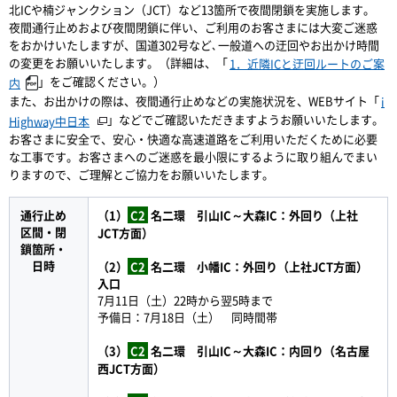
北ICや楠ジャンクション（JCT）など13箇所で夜間閉鎖を実施します。
夜間通行止めおよび夜間閉鎖に伴い、ご利用のお客さまには大変ご迷惑
をおかけいたしますが、国道302号など､一般道への迂回やお出かけ時間
の変更をお願いいたします。（詳細は、「
1．近隣ICと迂回ルートのご案
」をご確認ください。）
内
また、お出かけの際は、夜間通行止めなどの実施状況を、WEBサイト「
i
」などでご確認いただきますようお願いいたします。
Highway中日本
お客さまに安全で、安心・快適な高速道路をご利用いただくために必要
な工事です。お客さまへのご迷惑を最小限にするように取り組んでまい
りますので、ご理解とご協力をお願いいたします。
通行止め
（1）
C2
名二環 引山IC～大森IC：外回り（上社
区間・閉
JCT方面）
鎖箇所・
日時
（2）
C2
名二環 小幡IC：外回り（上社JCT方面）
入口
7月11日（土）22時から翌5時まで
予備日：7月18日（土） 同時間帯
（3）
C2
名二環 引山IC～大森IC：内回り（名古屋
西JCT方面）