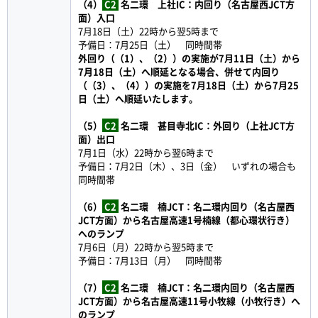
（4）
C2
名二環 上社IC：内回り（名古屋西JCT方
面）入口
7月18日（土）22時から翌5時まで
予備日：7月25日（土） 同時間帯
外回り（（1）、（2））の実施が7月11日（土）から
7月18日（土）へ順延となる場合、併せて内回り
（（3）、（4））の実施を7月18日（土）から7月25
日（土）へ順延いたします。
（5）
C2
名二環 甚目寺北IC：外回り（上社JCT方
面）出口
7月1日（水）22時から翌6時まで
予備日：7月2日（木）、3日（金） いずれの場合も
同時間帯
（6）
C2
名二環 楠JCT：名二環内回り（名古屋西
JCT方面）から名古屋高速1号楠線（都心環状行き）
へのランプ
7月6日（月）22時から翌5時まで
予備日：7月13日（月） 同時間帯
（7）
C2
名二環 楠JCT：名二環内回り（名古屋西
JCT方面）から名古屋高速11号小牧線（小牧行き）へ
のランプ