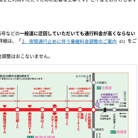
。
6号などの
一般道に迂回していただいても通行料金が高くならない
詳細は、「
」をご
2．夜間通行止めに伴う乗継料金調整のご案内
金調整はおこないません。