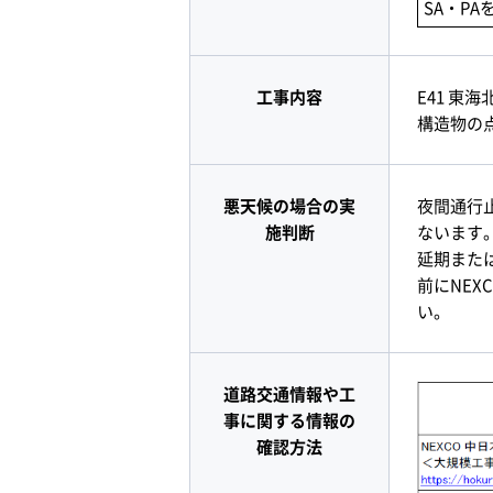
SA・P
工事内容
E41 東
構造物の
悪天候の場合の実
夜間通行
施判断
ないます
延期また
前にNE
い。
道路交通情報や工
事に関する情報の
確認方法