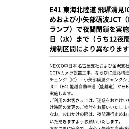
E41 東海北陸道 飛驒清
めおよび小矢部砺波JCT（
ランプ）で夜間閉鎖を実施し
日（水）まで（うち12夜
規制区間により異なります
NEXCO中日本 名古屋支社および金沢支
CCTVカメラ設置工事、ならびに道路構造
チェンジ（IC）～小矢部砺波ジャンクシ
JCT（E41 能越自動車道（能越道）か
実施します。
ご利用のお客さまにはご迷惑をおかけいた
け時間の変更のご検討をお願いいたしま
なお、お出かけの際は、夜間通行止めお
いただきますようお願いいたします。
お客さまに安全で、安心・快適な高速道