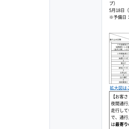
プ）
5月18日
※予備日
拡大図は
【お客さ
夜間通行
走行して
で、通行
は
最寄り