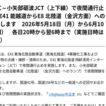
見IC～小矢部砺波JCT（上下線）で夜間通行止
E41 能越道からE8 北陸道（金沢方面）への
ます 2026年5月18日（月）から6月10
間） 各日20時から翌6時まで（実施日時は
）
社は、E41 東海北陸自動車道（東海北陸道）4車線化工事および
物の点検・補修・清掃のため、E41 東海北陸道 飛驒清見インター
ョン（JCT）で夜間通行止めを実施します。また、小矢部砺波
らE8 北陸自動車道（北陸道）（金沢方面）へのランプ）で夜間閉鎖を
しますが、国道41号、国道156号などの一般道への迂回やお出か
す。
よび夜間閉鎖の実施状況を、「
」などでご確認
i Highway中日本
路をご利用いただくために必要な工事です。ご不便をおかけします