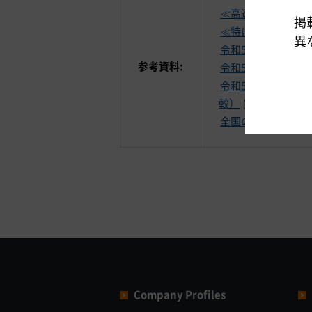
≪高速道路の日別
掲
≪特に長い渋滞発
異
令和5年 ゴール
参考資料:
令和5年 ゴールデ
令和5年 ゴール
較）
全国の高速道路の
Company Profiles