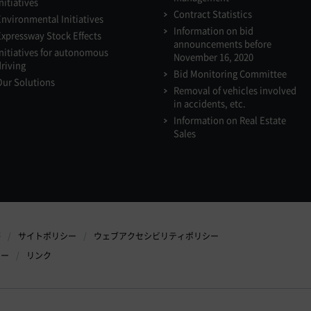
nitiatives
Contract Statistics
Environmental Initiatives
Information on bid
Expressway Stock Effects
announcements before
Initiatives for autonomous
November 16, 2020
driving
Bid Monitoring Committee
Our Solutions
Removal of vehicles involved
in accidents, etc.
Information on Real Estate
Sales
等
サイトポリシー
ウェブアクセシビリティポリシー
シー
リンク