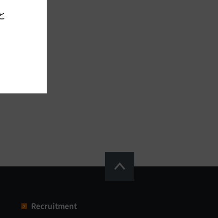
と
Recruitment