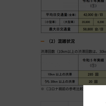
（2）混雑状況
渋滞回数（10km以上の渋滞回数は、30
※（コロナ禍前の参考比較）平成31年4月