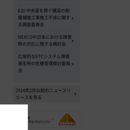
E20 中央道を跨ぐ橋梁の耐
震補強工事施工不良に関す
る調査委員会
NEXCO中日本における降雪
時の対応に関する検討会
広域的なETCシステム障害
発生時の危機管理検討委員
会
2014年2月以前のニュースリ
リースを見る
。