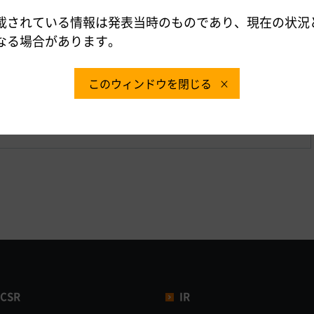
・方向別の交通状況≫
載されている情報は発表当時のものであり、現在の状況
生箇所（各社の上下別ワースト1位）≫
なる場合があります。
デンウィーク期間の交通量（全国の高速道路の主な区間）
ンウィーク期間の車種別平均日交通量（令和4年との比較）
このウィンドウを閉じる
デンウィーク期間の車種別平均日交通量（参考：令和元年との比
主な区間
CSR
IR