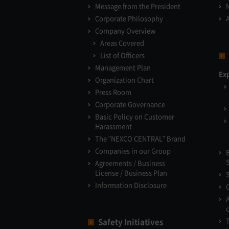
Message from the President
Corporate Philosophy
Company Overview
Areas Covered
List of Officers
Management Plan
Ex
Organization Chart
Press Room
Corporate Governance
Basic Policy on Customer
Harassment
The "NEXCO CENTRAL" Brand
Companies in our Group
Agreements / Business
License / Business Plan
Information Disclosure
Safety Initiatives