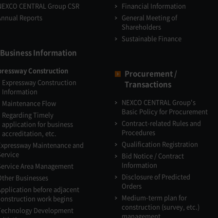
NEXCO CENTRAL Group CSR
Financial Information
Annual Reports
General Meeting of
Shareholders
Sustainable Finance
Business Information
pressway Construction
Procurement /
Expressway Construction
Transactions
Information
NEXCO CENTRAL Group's
Maintenance Flow
Basic Policy for Procurement
Regarding Timely
Contract-related Rules and
application for business
Procedures
accreditation, etc.
Qualification Registration
Expressway Maintenance and
Service
Bid Notice / Contract
Information
Service Area Management
Disclosure of Predicted
Other Businesses
Orders
Application before adjacent
Medium-term plan for
construction work begins
construction (survey, etc.)
Technology Development
management