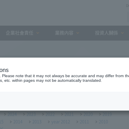
D
企業社會責任
業務內容
投資人關係
ions
. Please note that it may not always be accurate and may differ from the
s, etc. within pages may not be automatically translated.
2024
2023
2022
2021
2020
2019
15
2014
2013
year 2012
2011
2010