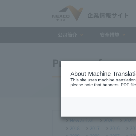
公司簡介
安全措施
Press conference
About Machine Translat
This site uses machine translation
please note that banners, PDF file
New arrival
2026
2025
2018
2017
2016
20