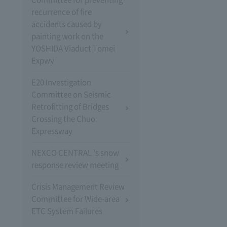
recurrence of fire
accidents caused by
painting work on the
YOSHIDA Viaduct Tomei
Expwy
E20 Investigation
Committee on Seismic
Retrofitting of Bridges
Crossing the Chuo
Expressway
NEXCO CENTRAL 's snow
response review meeting
Crisis Management Review
Committee for Wide-area
ETC System Failures