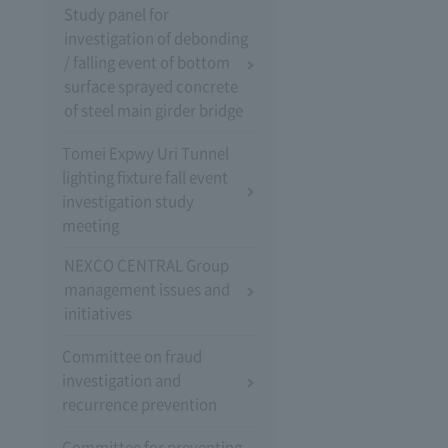
Study panel for
investigation of debonding
/ falling event of bottom
surface sprayed concrete
of steel main girder bridge
Tomei Expwy Uri Tunnel
lighting fixture fall event
investigation study
meeting
NEXCO CENTRAL Group
management issues and
initiatives
Committee on fraud
investigation and
recurrence prevention
Committee for preventing