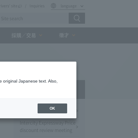
rivers' site
Inquiries
language
徵才
採購／交易
 original Japanese text. Also,
Press Room
OK
Press Conference
Intercity Expressway Price
discount review meeting