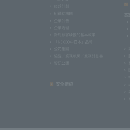
經營計劃
組織結構圖
高
企業公告
企業治理
針對顧客騷擾的基本政策
「NEXCO中日本」品牌
公司集團
協議／業務執照／業務計劃書
資訊公開
安全措施