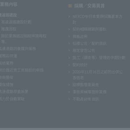
業務內容
採購／交易頁首
速道路建設
NEXCO中日本集團採購基本方
高速道路建設計劃
針
維護流程
契約相關規範與要點
關於業務認證相關申請時程
資格註冊
等。
招標公告／契約資訊
高速道路的養護與服務
預定發包公告
服務區營運
施工（調查等）管理的中期計劃
其他業務
契約統計
關於臨近施工實施前的申請
2020年11月16日之前的出價公
技術開發
告信息
環保措施
招標監管委員會
高速道路存量效果
事故車輛等撤除業務
衹力於自動駕駛
不動產銷售資訊