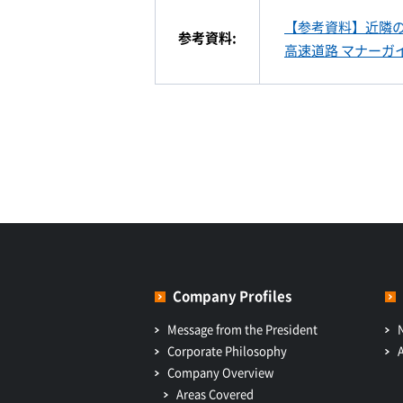
【参考資料】近隣の
参考資料:
高速道路 マナーガ
Company Profiles
Message from the President
Corporate Philosophy
Company Overview
Areas Covered