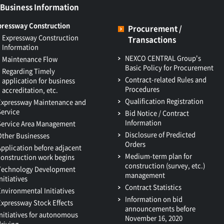
Business Information
pressway Construction
Procurement /
Expressway Construction
Transactions
Information
NEXCO CENTRAL Group's
Maintenance Flow
Basic Policy for Procurement
Regarding Timely
Contract-related Rules and
application for business
Procedures
accreditation, etc.
Qualification Registration
Expressway Maintenance and
Service
Bid Notice / Contract
Information
Service Area Management
Disclosure of Predicted
Other Businesses
Orders
Application before adjacent
Medium-term plan for
construction work begins
construction (survey, etc.)
Technology Development
management
nitiatives
Contract Statistics
Environmental Initiatives
Information on bid
Expressway Stock Effects
announcements before
Initiatives for autonomous
November 16, 2020
driving