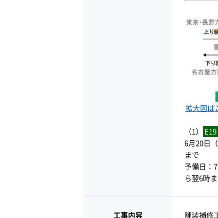
拡大図は
（1）
E19
6月20日
まで
予備日：7
ら翌6時
工事内容
舗装補修