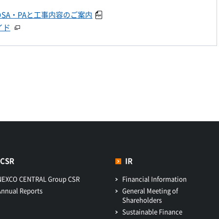
SA・PAと工事内容のご案内
イド
CSR
IR
NEXCO CENTRAL Group CSR
Financial Information
Annual Reports
General Meeting of
Shareholders
Sustainable Finance