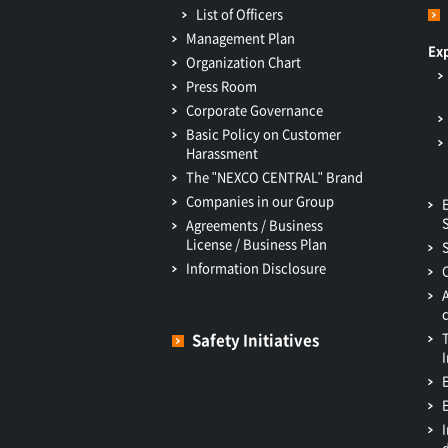
List of Officers
Management Plan
Ex
Organization Chart
Press Room
Corporate Governance
Basic Policy on Customer
Harassment
The "NEXCO CENTRAL" Brand
Companies in our Group
Agreements / Business
License / Business Plan
Information Disclosure
Safety Initiatives
I