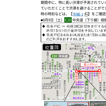
期間中に、特に長い渋滞が予測されてい
ていただくことで渋滞を避けることがで
時の時刻などは、【
】をご確認
別紙-1
■8月9日（土）
E20
中央道（下り線）相模