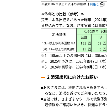
※最大10km以上の渋滞の詳細は【
】
別紙-1
≪昨年との比較（参考）≫
荒天による出控えがあった昨年（2024
る見込みです。なお、昨年実績には事故
※1 10km以上の渋滞回数には、30k
※2 2025年予測は、2025年8月7日（
※3 2024年実績は、2024年8月8日（
2 渋滞緩和に向けたお願い
■お客さまには、移動される日程をずら
るなど、渋滞を避けてご利用いただき
■当社では、さまざまなツールで渋滞予
通情報をご確認いただき、快適なドラ