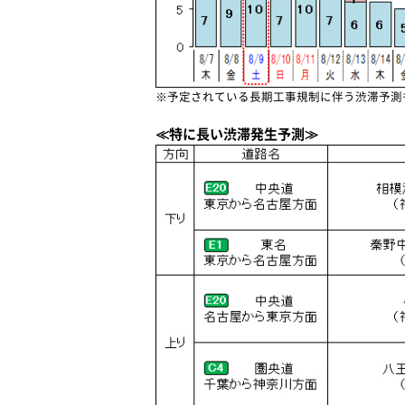
※予定されている長期工事規制に伴う渋滞予測
≪特に長い渋滞発生予測≫