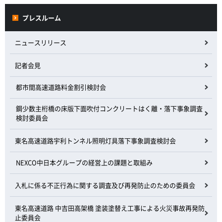
プレスルーム
ニュースリリース
記者会見
都市間高速道路料金割引検討会
鋼少数主桁橋の床版下面吹付コンクリートはく離・落下事象調査
検討委員会
東名高速道路宇利トンネル照明灯具落下事象調査検討会
NEXCO中日本グループの経営上の課題と取組み
入札に係る不正行為に関する調査及び再発防止のための委員会
東名高速道路 中吉田高架橋 塗装塗替え工事による火災事故再発防
止委員会