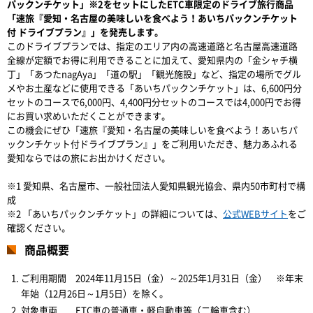
パックンチケット」※2をセットにしたETC車限定のドライブ旅行商品
「速旅『愛知・名古屋の美味しいを食べよう！あいちパックンチケット
付 ドライブプラン』」を発売します。
このドライブプランでは、指定のエリア内の高速道路と名古屋高速道路
全線が定額でお得に利用できることに加えて、愛知県内の「金シャチ横
丁」「あつたnagAya」「道の駅」「観光施設」など、指定の場所でグル
メやお土産などに使用できる「あいちパックンチケット」は、6,600円分
セットのコースで6,000円、4,400円分セットのコースでは4,000円でお得
にお買い求めいただくことができます。
この機会にぜひ「速旅『愛知・名古屋の美味しいを食べよう！あいちパ
ックンチケット付ドライブプラン』」をご利用いただき、魅力あふれる
愛知ならではの旅にお出かけください。
※1 愛知県、名古屋市、一般社団法人愛知県観光協会、県内50市町村で構
成
※2 「あいちパックンチケット」の詳細については、
公式WEBサイト
をご
確認ください。
商品概要
ご利用期間 2024年11月15日（金）～2025年1月31日（金） ※年末
年始（12月26日～1月5日）を除く。
対象車両 ETC車の普通車・軽自動車等（二輪車含む）