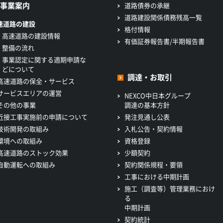
事業案内
道路債券の承継
道路建設関係債務残高一覧
速道路の建設
格付情報
高速道路の建設情報
有価証券報告書/半期報告書
整備の流れ
事業認定に関する適期申請な
どについて
調達・お取引
高速道路の保全・サービス
サービスエリアの運営
NEXCO中日本グループ
その他の事業
調達の基本方針
近接工事実施前の申請について
発注見通し公表
技術開発の取組み
入札公告・契約情報
環境への取組み
資格登録
高速道路のストック効果
少額契約
自動運転への取組み
契約関係規程・要領
工事における中期計画
施工（調査等）管理業務におけ
る
中期計画
契約統計