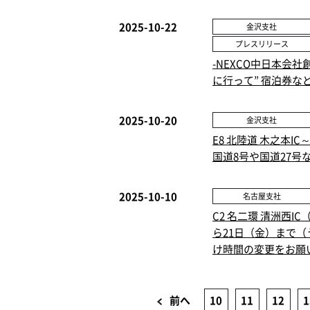
2025-10-22
金沢支社
プレスリリース
-NEXCO中日本会社創
に行って” 宿泊券
2025-10-20
金沢支社
E8 北陸道 木之本
国道8号や国道27
2025-10-10
名古屋支社
C2 名二環 清洲西I
ら21日（金）まで（
け時間の変更をお願
前へ
10
11
12
1