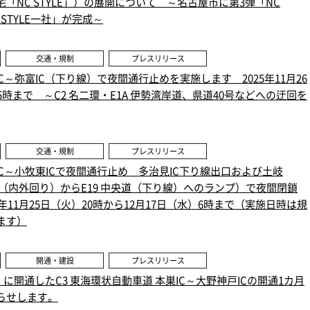
「NC STYLE」）の展開について ～名古屋市に第3弾「NC
 STYLE一社」が完成～
交通・規制
プレスリリース
IC～弥富IC（下り線）で夜間通行止めを実施します 2025年11月26
5時まで ～C2 名二環・E1A 伊勢湾岸道、県道40号などへの迂回を
交通・規制
プレスリリース
見IC～小牧東ICで夜間通行止め 多治見IC下り線出口および土岐
状道（内外回り）からE19 中央道（下り線）へのランプ）で夜間閉鎖
年11月25日（火）20時から12月17日（水）6時まで（実施日時は規
ます）
開通・建設
プレスリリース
土）に開通したC3 東海環状自動車道 本巣IC～大野神戸ICの開通1カ月
らせします。