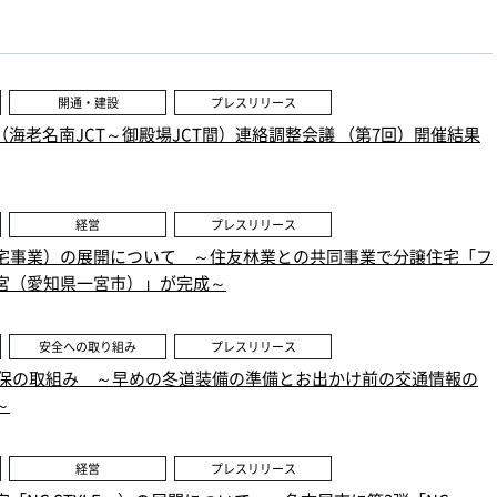
開通・建設
プレスリリース
路（海老名南JCT～御殿場JCT間）連絡調整会議 （第7回）開催結果
経営
プレスリリース
宅事業）の展開について ～住友林業との共同事業で分譲住宅「フ
宮（愛知県一宮市）」が完成～
安全への取り組み
プレスリリース
通確保の取組み ～早めの冬道装備の準備とお出かけ前の交通情報の
～
経営
プレスリリース