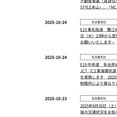
不動産事業（賃貸住宅
STYLE本山」、「NC
2025-10-24
名古屋支社
E23 東名阪道 蟹江
日（水）23時から翌
お願いいたします～
2025-10-24
名古屋支社
E19 中央道 多治
JCT（C3 東海環
を実施します 2025
制箇所により異なり
2025-10-23
名古屋支社
2025年8月30日（
後の交通状況をお知