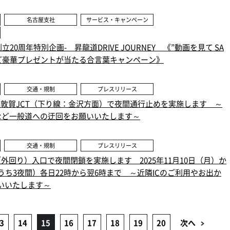
名古屋支社
サービス・キャンペーン
立20周年特別企画- 昇龍道DRIVE JOURNEY 《”動画を見て SA
など豪華プレゼントが当たる合言葉キャンペーン》
交通・規制
プレスリリース
IC～敦賀JCT（下り線：金沢方面）で夜間通行止めを実施します ～
号など一般道への迂回をお願いいたします～
交通・規制
プレスリリース
C（外回り）入口で夜間閉鎖を実施します 2025年11月10日（月）か
うち3夜間）各日22時から翌6時まで ～近隣ICのご利用やお出か
いいたします～
3
14
15
16
17
18
19
20
次へ