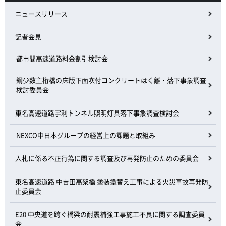
ニュースリリース
記者会見
都市間高速道路料金割引検討会
鋼少数主桁橋の床版下面吹付コンクリートはく離・落下事象調査
検討委員会
東名高速道路宇利トンネル照明灯具落下事象調査検討会
NEXCO中日本グループの経営上の課題と取組み
入札に係る不正行為に関する調査及び再発防止のための委員会
東名高速道路 中吉田高架橋 塗装塗替え工事による火災事故再発防
止委員会
E20 中央道を跨ぐ橋梁の耐震補強工事施工不良に関する調査委員
会