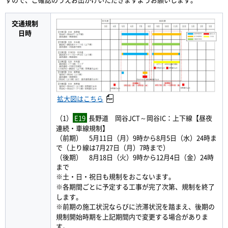
交通規制
日時
拡大図はこちら
（1）
E19
長野道 岡谷JCT～岡谷IC：上下線【昼夜
連続・車線規制】
（前期） 5月11日（月）9時から8月5日（水）24時ま
で（上り線は7月27日（月）7時まで）
（後期） 8月18日（火）9時から12月4日（金）24時
まで
※土・日・祝日も規制をおこないます。
※各期間ごとに予定する工事が完了次第、規制を終了
します。
※前期の施工状況ならびに渋滞状況を踏まえ、後期の
規制開始時期を上記期間内で変更する場合がありま
す。