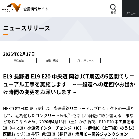
検索
メニュー
ニュースリリース
2026年02月17日
東京支社
交通・規制
プレスリリース
E19 長野道 E19 E20 中央道 岡谷JCT周辺の5区間でリニ
ューアル工事を実施します ～一般道への迂回やお出か
け時間の変更をお願いします～
NEXCO中日本 東京支社は、高速道路リニューアルプロジェクトの一環と
※1
して、老朽化したコンクリート床版
を新しい床版に取り替える工事な
どをおこなうため、2026年4月18日（土）から順次、E19 E20 中央自動車
道（中央道）
小淵沢インターチェンジ（IC）～伊北IC（上下線）のうち3
区間
およびE19 長野自動車道（長野道）
塩尻IC～岡谷ジャンクション