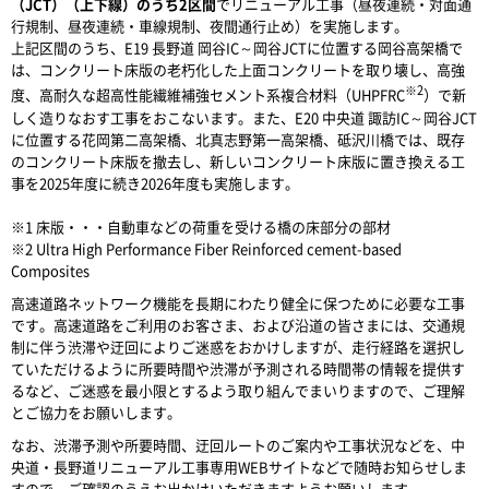
（JCT）（上下線）のうち2区間
でリニューアル工事（昼夜連続・対面通
行規制、昼夜連続・車線規制、夜間通行止め）を実施します。
上記区間のうち、E19 長野道 岡谷IC～岡谷JCTに位置する岡谷高架橋で
は、コンクリート床版の老朽化した上面コンクリートを取り壊し、高強
※2
度、高耐久な超高性能繊維補強セメント系複合材料（UHPFRC
）で新
しく造りなおす工事をおこないます。また、E20 中央道 諏訪IC～岡谷JCT
に位置する花岡第二高架橋、北真志野第一高架橋、砥沢川橋では、既存
のコンクリート床版を撤去し、新しいコンクリート床版に置き換える工
事を2025年度に続き2026年度も実施します。
※1 床版・・・自動車などの荷重を受ける橋の床部分の部材
※2 Ultra High Performance Fiber Reinforced cement-based
Composites
高速道路ネットワーク機能を長期にわたり健全に保つために必要な工事
です。高速道路をご利用のお客さま、および沿道の皆さまには、交通規
制に伴う渋滞や迂回によりご迷惑をおかけしますが、走行経路を選択し
ていただけるように所要時間や渋滞が予測される時間帯の情報を提供す
るなど、ご迷惑を最小限とするよう取り組んでまいりますので、ご理解
とご協力をお願いします。
なお、渋滞予測や所要時間、迂回ルートのご案内や工事状況などを、中
央道・長野道リニューアル工事専用WEBサイトなどで随時お知らせしま
すので、ご確認のうえお出かけいただきますようお願いします。