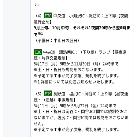
す。
（4）
E20
中央道 小淵沢IC～諏訪IC：上下線【夜間
通行止め】
9月上旬、10月中旬 それぞれ1夜間20時から翌6時ま
※1
で
（予備日：中止日の翌日）
E20
中央道 諏訪南IC：（下り線）ランプ【昼夜連
続・片側交互規制】
8月17日（月）9時から11月30日（月）24時まで
※土・日・祝日も規制をおこないます。
※予定する工事が完了次第、規制を終了します。
※1 詳細については別途お知らせいたします。
（5）
E19
長野道 塩尻IC～岡谷IC：上り線【昼夜連
続・（追越）車線規制】
5月11日（月）9時から5月22日（金）24時まで
※土・日・祝日は岡谷IC～岡谷JCT間では規制をおこ
ないますが、塩尻IC～岡谷IC間では規制をおこないま
せん。
※予定する工事が完了次第、規制を終了します。