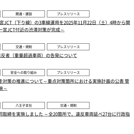
開通・建設
プレスリリース
一宮JCT（下り線）の3車線運用を2025年11月22日（土）4時から開
一宮JCT付近の渋滞対策が完成～
交通・規制
プレスリリース
項違反者（重量超過車両）の告発について
安全への取り組み
プレスリリース
走対策の推進について～重点対策箇所における実施計画の公表 管
施～
八王子支社
交通・規制
取締を実施しました ～全20箇所で、違反車両延べ27台に行政指