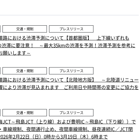
交通・規制
プレスリリース
道路における渋滞予測について【首都圏版】 上下線いずれも
3日の渋滞に要注意！ ～最大35kmの渋滞を予測！渋滞予測を参考に
お願いします～
交通・規制
プレスリリース
道路における渋滞予測について【北陸地方版】 ～北陸道リニュー
響により渋滞が見込まれます ご利用日や時間帯の変更にご協力を
交通・規制
プレスリリース
海JCT～飛島JCT（上り線）および豊明IC～飛島IC（下り線））で
・車線規制、夜間通行止め、夜間車線規制、昼夜連続IC／JCT閉
26年2月22日（日）0時から3月19日（木）6時まで