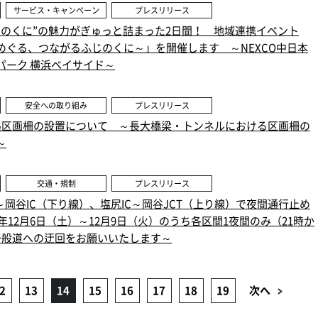
サービス・キャンペーン
プレスリリース
じのくに”の魅力がぎゅっと詰まった2日間！ 地域連携イベント
めぐる、つながるふじのくに～」を開催します ～NEXCO中日本
パーク 横浜ベイサイド～
安全への取り組み
プレスリリース
路区画柵の設置について ～長大橋梁・トンネルにおける区画柵の
～
交通・規制
プレスリリース
CT～岡谷IC（下り線）、塩尻IC～岡谷JCT（上り線）で夜間通行止め
5年12月6日（土）～12月9日（火）のうち各区間1夜間のみ（21時か
一般道への迂回をお願いいたします～
2
13
14
15
16
17
18
19
次へ