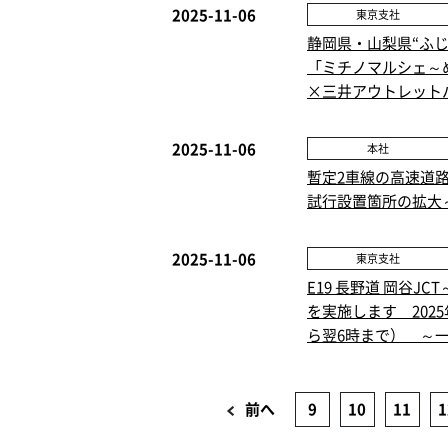
2025-11-06
東京支社
静岡県・山梨県“ふ
「ミチノマルシェ～
×三井アウトレット
2025-11-06
本社
暫定2車線の高速道
試行設置箇所の拡大
2025-11-06
東京支社
E19 長野道 岡谷J
を実施します 202
ら翌6時まで） ～
前へ
9
10
11
1