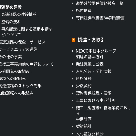
道路建設関係債務残高一覧
速道路の建設
格付情報
高速道路の建設情報
有価証券報告書/半期報告書
整備の流れ
事業認定に関する適期申請な
どについて
調達・お取引
高速道路の保全・サービス
サービスエリアの運営
NEXCO中日本グループ
その他の事業
調達の基本方針
近接工事実施前の申請について
発注見通し公表
技術開発の取組み
入札公告・契約情報
環境への取組み
資格登録
高速道路のストック効果
少額契約
自動運転への取組み
契約関係規程・要領
工事における中期計画
施工（調査等）管理業務におけ
る
中期計画
契約統計
入札監視委員会