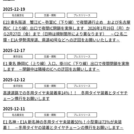
2025-12-19
名古屋支社
交通・規制
プレスリリース
E23 東名阪道 蟹江IC～弥富IC（下り線）で夜間通行止め および名古屋
西IC（上り線）出口で夜間IC閉鎖を実施します 2026年1月19日（月）か
ら2月27日（金）まで（日時は規制箇所により異なります） ～C2 名二
環・E1A 伊勢湾岸道、県道40号などへの迂回をお願いいたします～
2025-12-17
東京支社
交通・規制
プレスリリース
E1 東名 静岡IC（上り線）入口、掛川IC（下り線）出口で夜間閉鎖を実施
します ～閉鎖中は隣接のICへの迂回をお願いします～
2025-12-12
金沢支社
交通・規制
プレスリリース
高速道路での冬用タイヤ未装着率14％！！ 冬用タイヤ装着とタイヤチ
ェーン携行をお願いします
2025-12-11
名古屋支社
交通・規制
プレスリリース
E1 名神・E1A 新名神の冬用タイヤ未装着50％！小型車は73％が未装
着！ ～冬用タイヤの装着とタイヤチェーンの携行をお願いします～