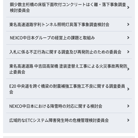
鋼少数主桁橋の床版下面吹付コンクリートはく離・落下事象調査
検討委員会
東名高速道路宇利トンネル照明灯具落下事象調査検討会
NEXCO中日本グループの経営上の課題と取組み
入札に係る不正行為に関する調査及び再発防止のための委員会
東名高速道路 中吉田高架橋 塗装塗替え工事による火災事故再発防
止委員会
E20 中央道を跨ぐ橋梁の耐震補強工事施工不良に関する調査委員
会
NEXCO中日本における降雪時の対応に関する検討会
広域的なETCシステム障害発生時の危機管理検討委員会