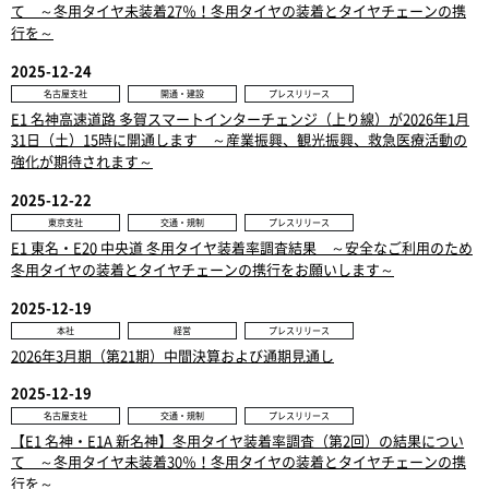
て ～冬用タイヤ未装着27％！冬用タイヤの装着とタイヤチェーンの携
行を～
2025-12-24
名古屋支社
開通・建設
プレスリリース
E1 名神高速道路 多賀スマートインターチェンジ（上り線）が2026年1月
31日（土）15時に開通します ～産業振興、観光振興、救急医療活動の
強化が期待されます～
2025-12-22
東京支社
交通・規制
プレスリリース
E1 東名・E20 中央道 冬用タイヤ装着率調査結果 ～安全なご利用のため
冬用タイヤの装着とタイヤチェーンの携行をお願いします～
2025-12-19
本社
経営
プレスリリース
2026年3月期（第21期）中間決算および通期見通し
2025-12-19
名古屋支社
交通・規制
プレスリリース
【E1 名神・E1A 新名神】冬用タイヤ装着率調査（第2回）の結果につい
て ～冬用タイヤ未装着30％！冬用タイヤの装着とタイヤチェーンの携
行を～