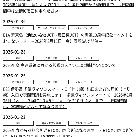
2026年2月9日（月）および10日（火）各日20時から翌6時まで ～閉鎖期
間中は近隣ICをご利用ください～
2026-01-30
名古屋支社
サービス・キャンペーン
プレスリリース
E1A 新東名（浜松いなさJCT～豊田東JCT）の開通10周年記念イベントを
おこないます ～2026年2月13日（金）岡崎SAで開催～
2026-01-28
本社
交通・規制
プレスリリース
2026年度 高速道路における影響の大きい工事規制予定について
2026-01-26
名古屋支社
交通・規制
プレスリリース
E23 伊勢道 多気ヴィソンスマートIC（上り線）出口および久居IC（上り
線）入口で夜間閉鎖を実施します 多気ヴィソンスマートIC：2026年2月
26日（木） 久居IC：3月9日（月）から10日（火）まで （閉鎖時間
は、実施箇所によって異なります）
2026-01-22
本社
料金・ETC・割引
プレスリリース
2026年春から35料金所がETC専用料金所になります ～ETC専用料金所で
は、ETC車でのご利用をお願いします～