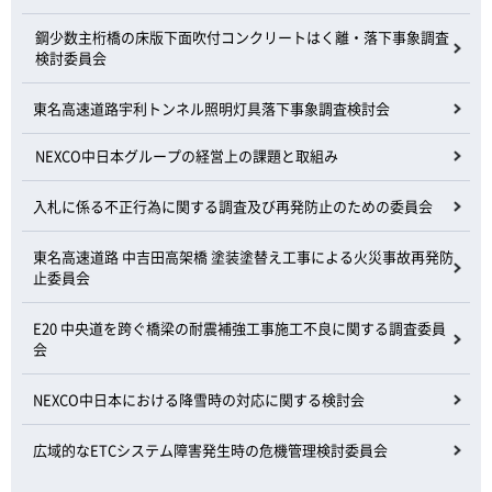
鋼少数主桁橋の床版下面吹付コンクリートはく離・落下事象調査
検討委員会
東名高速道路宇利トンネル照明灯具落下事象調査検討会
NEXCO中日本グループの経営上の課題と取組み
入札に係る不正行為に関する調査及び再発防止のための委員会
東名高速道路 中吉田高架橋 塗装塗替え工事による火災事故再発防
止委員会
E20 中央道を跨ぐ橋梁の耐震補強工事施工不良に関する調査委員
会
NEXCO中日本における降雪時の対応に関する検討会
広域的なETCシステム障害発生時の危機管理検討委員会