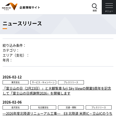
検索
メニュー
ニュースリリース
絞り込み条件：
カテゴリ：
エリア（支社）：
年月：
2026-02-12
東京支社
サービス・キャンペーン
プレスリリース
「富士山の日（2月23日）」と大観覧車 fuji Sky Viewの開業9周年を記念
して「富士山の日感謝祭2026」を開催します
2026-02-06
金沢支社
名古屋支社
交通・規制
プレスリリース
—2026年度北陸道リニューアル工事— E8 北陸道 米原IC～立山ICのうち