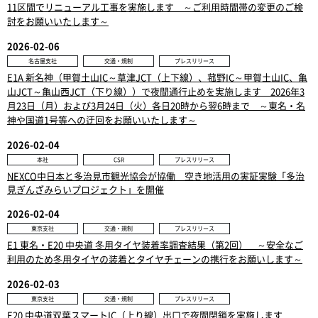
11区間でリニューアル工事を実施します ～ご利用時間帯の変更のご検
討をお願いいたします～
2026-02-06
名古屋支社
交通・規制
プレスリリース
E1A 新名神（甲賀土山IC～草津JCT（上下線）、菰野IC～甲賀土山IC、亀
山JCT～亀山西JCT（下り線））で夜間通行止めを実施します 2026年3
月23日（月）および3月24日（火）各日20時から翌6時まで ～東名・名
神や国道1号等への迂回をお願いいたします～
2026-02-04
本社
CSR
プレスリリース
NEXCO中日本と多治見市観光協会が協働 空き地活用の実証実験「多治
見ぎんざみらいプロジェクト」を開催
2026-02-04
東京支社
交通・規制
プレスリリース
E1 東名・E20 中央道 冬用タイヤ装着率調査結果（第2回） ～安全なご
利用のため冬用タイヤの装着とタイヤチェーンの携行をお願いします～
2026-02-03
東京支社
交通・規制
プレスリリース
E20 中央道双葉スマートIC（上り線）出口で夜間閉鎖を実施します