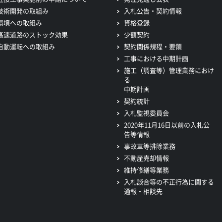
技術開発の取組み
入札公告・契約情報
環境への取組み
資格登録
高速道路のストック効果
少額契約
自動運転への取組み
契約関係規程・要領
工事における中期計画
施工（調査等）管理業務におけ
る
中期計画
契約統計
入札監視委員会
2020年11月16日以前の入札公
告等情報
事故車等排除業務
不動産売却情報
維持修繕等業務
入札談合等の不正行為に関する
通報・相談先