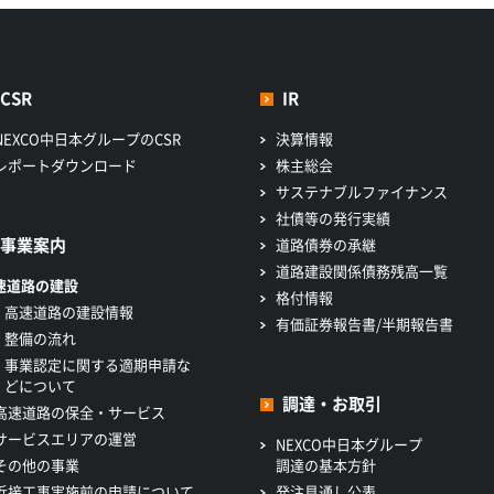
CSR
IR
NEXCO中日本グループのCSR
決算情報
レポートダウンロード
株主総会
サステナブルファイナンス
社債等の発行実績
事業案内
道路債券の承継
道路建設関係債務残高一覧
速道路の建設
格付情報
高速道路の建設情報
有価証券報告書/半期報告書
整備の流れ
事業認定に関する適期申請な
どについて
調達・お取引
高速道路の保全・サービス
サービスエリアの運営
NEXCO中日本グループ
その他の事業
調達の基本方針
近接工事実施前の申請について
発注見通し公表