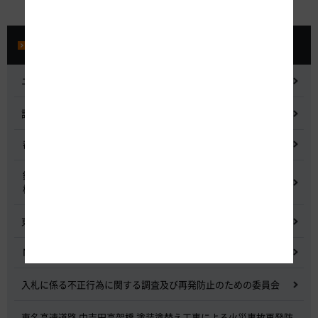
プレスルーム
ニュースリリース
記者会見
都市間高速道路料金割引検討会
鋼少数主桁橋の床版下面吹付コンクリートはく離・落下事象調査
検討委員会
東名高速道路宇利トンネル照明灯具落下事象調査検討会
NEXCO中日本グループの経営上の課題と取組み
入札に係る不正行為に関する調査及び再発防止のための委員会
東名高速道路 中吉田高架橋 塗装塗替え工事による火災事故再発防