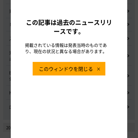
東名高速道路宇利トンネル照明灯具落下事象調査検討会
この記事は過去のニュースリリ
NEXCO中日本グループの経営上の課題と取組み
ースです。
入札に係る不正行為に関する調査及び再発防止のための委員会
掲載されている情報は発表当時のものであ
り、現在の状況と異なる場合があります。
東名高速道路 中吉田高架橋 塗装塗替え工事による火災事故再発防
止委員会
このウィンドウを閉じる
E20 中央道を跨ぐ橋梁の耐震補強工事施工不良に関する調査委員
会
NEXCO中日本における降雪時の対応に関する検討会
広域的なETCシステム障害発生時の危機管理検討委員会
2014年2月以前のニュースリリースを見る