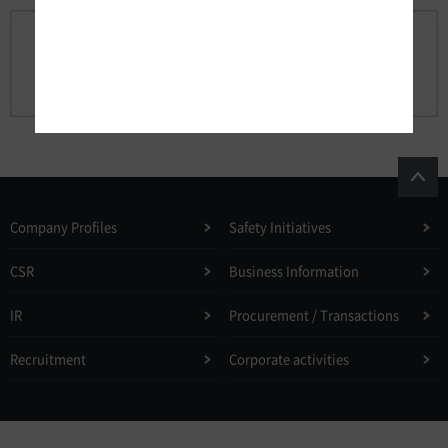
Company Profiles
Safety Initiatives
CSR
Business Information
IR
Procurement / Transactions
Recruitment
Corporate activities