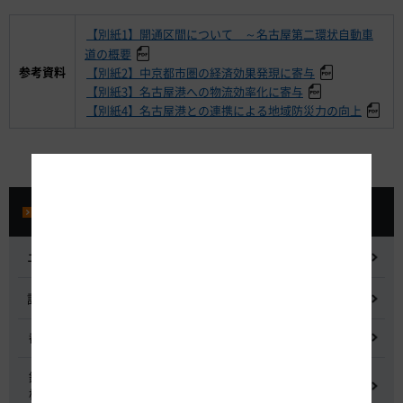
【別紙1】開通区間について ～名古屋第二環状自動車
道の概要
参考資料
【別紙2】中京都市圏の経済効果発現に寄与
【別紙3】名古屋港への物流効率化に寄与
【別紙4】名古屋港との連携による地域防災力の向上
プレスルーム
ニュースリリース
記者会見
都市間高速道路料金割引検討会
鋼少数主桁橋の床版下面吹付コンクリートはく離・落下事象調査
検討委員会