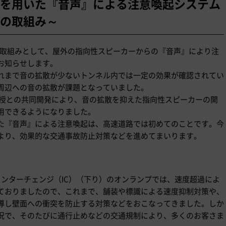
を用いた『音声』による注意喚起システム
の取組み～
た取組みとして、屋外の指向性スピーカーからの『音声』により注
お知らせします。
れまで音の拡散が少ないトンネル内では一定の効果が確認されてい
周辺への音の拡散が課題となっていました。
教授との共同開発により、音の拡散を抑えた指向性スピーカーの開
用できるようになりました。
た『音声』による注意喚起は、高速道路では初めてのことです。今
より、効果的な交通事故防止対策などを進めてまいります。
田インターチェンジ（IC）（下り）のオンランプでは、速度超過によ
ておりましたので、これまで、舗装や標識による速度抑制対策や、
導し壁面への衝突を防止する対策などをおこなってきました。しか
況で、そのたびに通行止めなどの交通規制により、多くのお客さま