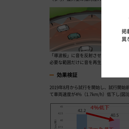
掲
異
「導波板」に音を反射させて音の拡散を
必要な範囲だけに音を再生する
効果検証
2019年8月から試行を開始し、試行開
て車両速度が4%（1.7km/h）低下し(