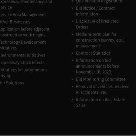
Qualification Registration
Expressway Maintenance and
Service
Bid Notice / Contract
Information
Service Area Management
Disclosure of Predicted
Other Businesses
Orders
Application before adjacent
Medium-term plan for
construction work begins
construction (survey, etc.)
Technology Development
management
nitiatives
Contract Statistics
Environmental Initiatives
Information on bid
Expressway Stock Effects
announcements before
Initiatives for autonomous
November 16, 2020
driving
Bid Monitoring Committee
Our Solutions
Removal of vehicles involved
in accidents, etc.
Information on Real Estate
Sales