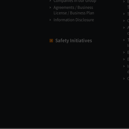
Companies in our Group
Agreements / Business
License / Business Plan
Information Disclosure
Safety Initiatives
I