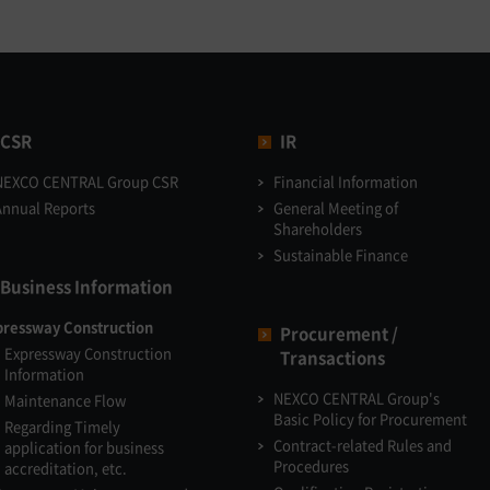
CSR
IR
NEXCO CENTRAL Group CSR
Financial Information
Annual Reports
General Meeting of
Shareholders
Sustainable Finance
Business Information
pressway Construction
Procurement /
Expressway Construction
Transactions
Information
NEXCO CENTRAL Group's
Maintenance Flow
Basic Policy for Procurement
Regarding Timely
Contract-related Rules and
application for business
Procedures
accreditation, etc.