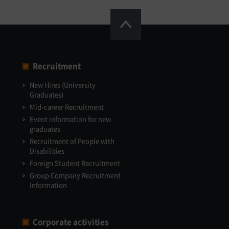
Recruitment
New Hires (University
Graduates)
Mid-career Recruitment
Event information for new
graduates
Recruitment of People with
Disabilities
Foreign Student Recruitment
Group Company Recruitment
Information
Corporate activities