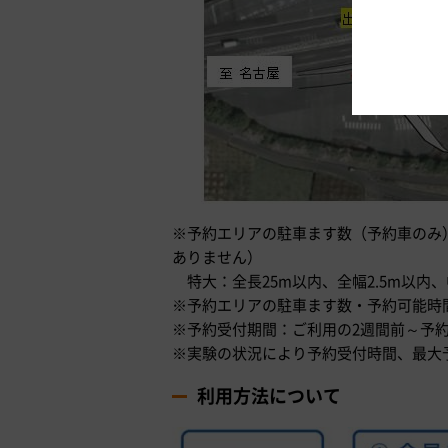
※予約エリアの駐車ます数（予約車のみ）
ありません）
特大：全長25m以内、全幅2.5m以内、
※予約エリアの駐車ます数・予約可能時
※予約受付期間：ご利用の2週間前～予約
※実験の状況により予約受付時間、最大
利用方法について