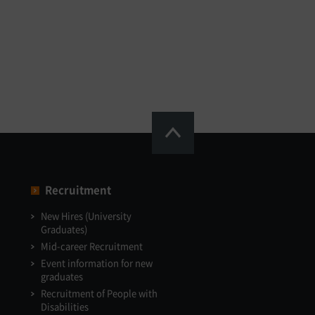
Recruitment
New Hires (University
Graduates)
Mid-career Recruitment
Event information for new
graduates
Recruitment of People with
Disabilities