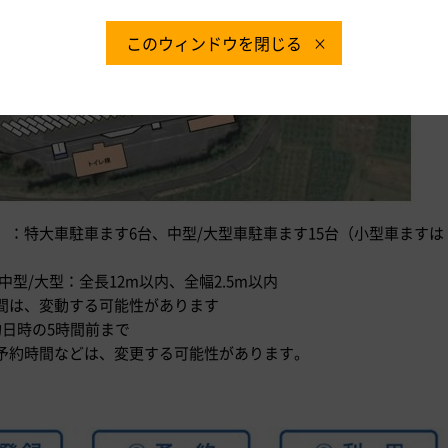
このウィンドウを閉じる
：特大車駐車ます6台、中型/大型車駐車ます15台（小型車ますは
中型/大型：全長12m以内、全幅2.5m以内
間は、変動する可能性があります
日時の5時間前まで
予約時間などは、変更する可能性があります。