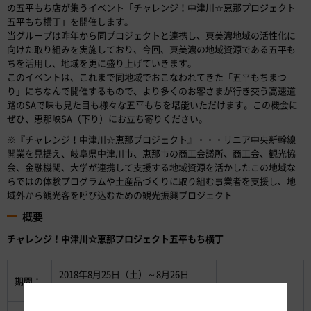
の五平もち店が集うイベント「チャレンジ！中津川☆恵那プロジェクト
五平もち横丁」を開催します。
当グループは昨年から同プロジェクトと連携し、東美濃地域の活性化に
向けた取り組みを実施しており、今回、東美濃の地域資源である五平も
ちを活用し、地域を更に盛り上げていきます。
このイベントは、これまで同地域でおこなわれてきた「五平もちまつ
り」にちなんで開催するもので、より多くのお客さまが行き交う高速道
路のSAで味も見た目も様々な五平もちを堪能いただけます。この機会に
ぜひ、恵那峡SA（下り）にお立ち寄りください。
※『チャレンジ！中津川☆恵那プロジェクト』・・・リニア中央新幹線
開業を見据え、岐阜県中津川市、恵那市の商工会議所、商工会、観光協
会、金融機関、大学が連携して支援する地域資源を活かしたこの地域な
らではの体験プログラムや土産品づくりに取り組む事業者を支援し、地
域外から観光客を呼び込むための観光振興プロジェクト
概要
チャレンジ！中津川☆恵那プロジェクト五平もち横丁
2018年8月25日（土）～8月26日
期間：
（日）〔2日間〕