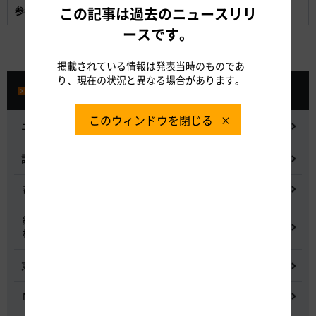
参考資料:
この記事は過去のニュースリリ
ふくろうまつり概要
ースです。
掲載されている情報は発表当時のものであ
り、現在の状況と異なる場合があります。
プレスルーム
このウィンドウを閉じる
ニュースリリース
記者会見
都市間高速道路料金割引検討会
鋼少数主桁橋の床版下面吹付コンクリートはく離・落下事象調査
検討委員会
東名高速道路宇利トンネル照明灯具落下事象調査検討会
NEXCO中日本グループの経営上の課題と取組み