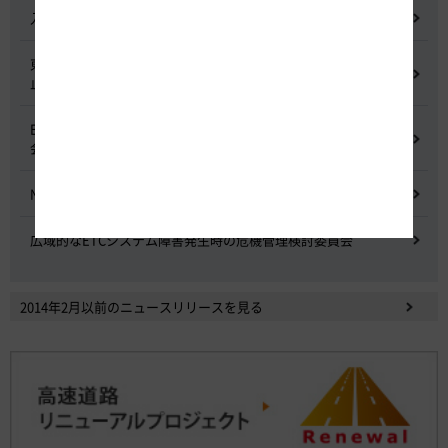
入札に係る不正行為に関する調査及び再発防止のための委員会
東名高速道路 中吉田高架橋 塗装塗替え工事による火災事故再発防
止委員会
E20 中央道を跨ぐ橋梁の耐震補強工事施工不良に関する調査委員
会
NEXCO中日本における降雪時の対応に関する検討会
広域的なETCシステム障害発生時の危機管理検討委員会
2014年2月以前のニュースリリースを見る