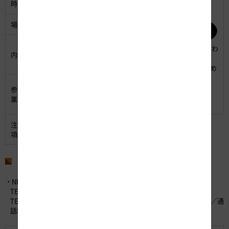
時間：
12時～19時〔両日〕
場所：
恵那峡SA（下り）
中津川市、恵那市の五平もち店が恵
「団子型」と「わ
内容：
那峡SA（下り）に集い、様々な五平
らじ型」
もちを販売するイベント
2種類とも楽しめ
ます
中津川市「喜楽」、「星ケ見荘」
参加事
恵那市「かんのん茶屋」、「古屋産
業者：
業株式会社」
注意事
屋外でのイベントですので、荒天時
項：
には中止する場合があります
お問い合わせ先
・NEXCO中日本お客さまセンター （24時間365日対応）
TEL：0120-922-229 （フリーダイヤル）
TEL：052-223-0333 （フリーダイヤルがご利用になれないお客さま／通
話料有料）