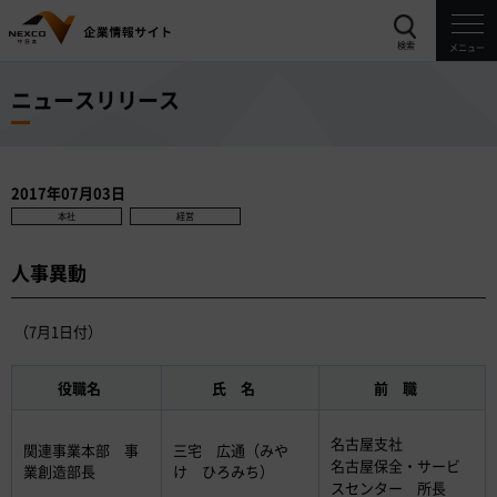
検索
メニュー
ニュースリリース
2017年07月03日
本社
経営
人事異動
（7月1日付）
役職名
氏 名
前 職
名古屋支社
関連事業本部 事
三宅 広通（みや
名古屋保全・サービ
業創造部長
け ひろみち）
スセンター 所長