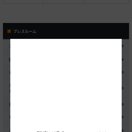
プレスルーム
ニュースリリース
記者会見
都市間高速道路料金割引検討会
鋼少数主桁橋の床版下面吹付コンクリートはく離・落下事象調査
検討委員会
東名高速道路宇利トンネル照明灯具落下事象調査検討会
NEXCO中日本グループの経営上の課題と取組み
入札に係る不正行為に関する調査及び再発防止のための委員会