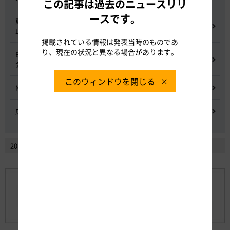
この記事は過去のニュースリリ
ースです。
東名高速道路 中吉田高架橋 塗装塗替え工事による火災事故再発防
止委員会
掲載されている情報は発表当時のものであ
り、現在の状況と異なる場合があります。
E20 中央道を跨ぐ橋梁の耐震補強工事施工不良に関する調査委員
会
このウィンドウを閉じる
NEXCO中日本における降雪時の対応に関する検討会
広域的なETCシステム障害発生時の危機管理検討委員会
2014年2月以前のニュースリリースを見る