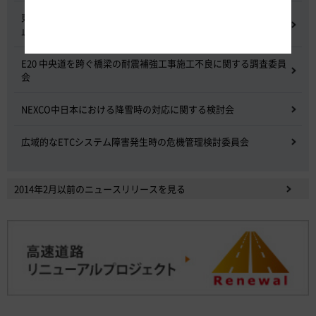
東名高速道路 中吉田高架橋 塗装塗替え工事による火災事故再発防
止委員会
E20 中央道を跨ぐ橋梁の耐震補強工事施工不良に関する調査委員
会
NEXCO中日本における降雪時の対応に関する検討会
広域的なETCシステム障害発生時の危機管理検討委員会
2014年2月以前のニュースリリースを見る