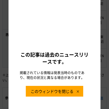
45㎞
（水）6時
線
自動車道
IC付近
頃
5月5日
上り
E1東名高
大和TN
40㎞
（金）17
線
速道路
付近
時頃
西日本・
5月3日
下り
E2A中国
宝塚東
30㎞
本四
（水）9時
線
自動車道
TN付近
頃
この記事は過去のニュースリリ
E28神戸
5月6日
上り
舞子TN
45㎞
淡路鳴門
（土）19
線
付近
ースです。
道
時頃
掲載されている情報は発表当時のものであ
※上表以外のピーク時30km以上の渋滞は、
をご確認くださ
【別紙】
り、現在の状況と異なる場合があります。
い。
このウィンドウを閉じる
GW期間のお願い
参考資料:
【別紙】2017年度 GW期間の高速道路における主な渋滞
発生予測（ピーク渋滞長30km以上）