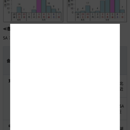
≪各社の特に長い渋滞発生予測≫
SA：サービスエリア、IC：インターチェンジ、TN：トンネル
ピー
上
渋滞ピ
渋滞
ク時
会社区分
下
道路名
ーク日
発生
渋滞
線
時
箇所
長
東日本
5月3日
下り
E6常磐自
土浦北
45㎞
（水）9時
線
動車道
IC付近
頃
5月5日
上り
E17関越
高坂SA
45㎞
（金） 17
線
自動車道
付近
時頃
中日本
5月3日
下り
E20中央
相模湖