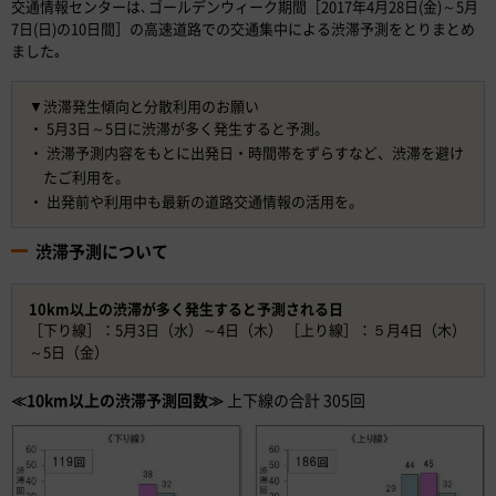
交通情報センターは､ゴールデンウィーク期間［2017年4月28日(金)～5月
7日(日)の10日間］の高速道路での交通集中による渋滞予測をとりまとめ
ました｡
▼渋滞発生傾向と分散利用のお願い
5月3日～5日に渋滞が多く発生
すると予測。
渋滞予測内容をもとに出発日・時間帯をずらす
など、渋滞を避け
たご利用を。
出発前や利用中も
最新の道路交通情報の活用
を。
渋滞予測について
10km以上の渋滞が多く発生すると予測される日
［下り線］：
5月3日（水）～4日（木）
［上り線］：
５月4日（木）
～5日（金）
≪10km以上の渋滞予測回数≫
上下線の合計 305回