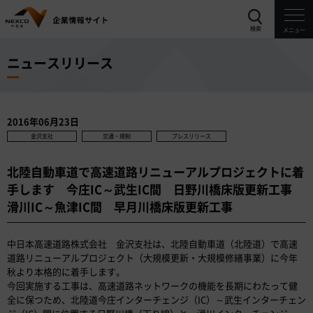
検索
メニュー
ニュースリリース
2016年06月23日
金沢支社
交通・規制
プレスリリース
北陸自動車道で高速道路リニューアルプロジェクトに着
手します 今庄IC～武生IC間 日野川橋床版更新工事
滑川IC～魚津IC間 早月川橋床版更新工事
中日本高速道路株式会社 金沢支社は、北陸自動車道（北陸道）で高速
道路リニューアルプロジェクト（大規模更新・大規模修繕事業）に今年
秋より本格的に着手します。
今回実施する工事は、高速道路ネットワークの機能を長期にわたって健
全に保つため、北陸道今庄インターチェンジ（IC）～武生インターチェン