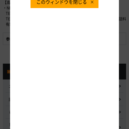
このウィンドウを閉じる
【高速道路に関するお問い合わせ】
・NEXCO中日本お客さまセンター （24時間365日対応）
TEL：0120-922-229 （フリーダイヤル）
TEL：052-223-0333 （フリーダイヤルが利用できないお客さま／通話料
有料）
参考資料:
工事概要など
プレスルーム
ニュースリリース
記者会見
都市間高速道路料金割引検討会
鋼少数主桁橋の床版下面吹付コンクリートはく離・落下事象調査