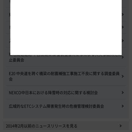
検討委員会
東名高速道路宇利トンネル照明灯具落下事象調査検討会
NEXCO中日本グループの経営上の課題と取組み
入札に係る不正行為に関する調査及び再発防止のための委員会
東名高速道路 中吉田高架橋 塗装塗替え工事による火災事故再発防
止委員会
E20 中央道を跨ぐ橋梁の耐震補強工事施工不良に関する調査委員
会
NEXCO中日本における降雪時の対応に関する検討会
広域的なETCシステム障害発生時の危機管理検討委員会
2014年2月以前のニュースリリースを見る