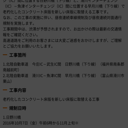
ジ（IC）間に位置する日野川橋（下り線）と、滑川インターチェンジ
（IC）～魚津インターチェンジ（IC）間に位置する早月川橋（下り線）で
老朽化したコンクリート床版を新しい床版に取替える工事です。
なお、この工事の実施に伴い、昼夜連続車線規制及び昼夜連続対面通行
規制を実施します。
工事期間中は、渋滞が予想されますので、お出かけの際は最新の交通情
報をご確認ください。
高速道路をご利用のお客さまには大変ご迷惑をおかけしますが、ご理解
とご協力をお願いいたします。
工事箇所
1.北陸自動車道 今庄IC～武生IC間 日野川橋（下り線）（福井県南条郡
南越前町）
2.北陸自動車道 滑川IC～魚津IC間 早月川橋（下り線）（富山県滑川市
栗山）
工事内容
老朽化したコンクリート床版を新しい床版に取替える工事
規制日時
1.日野川橋
2016年10月7日（金）午前6時から11月上旬※