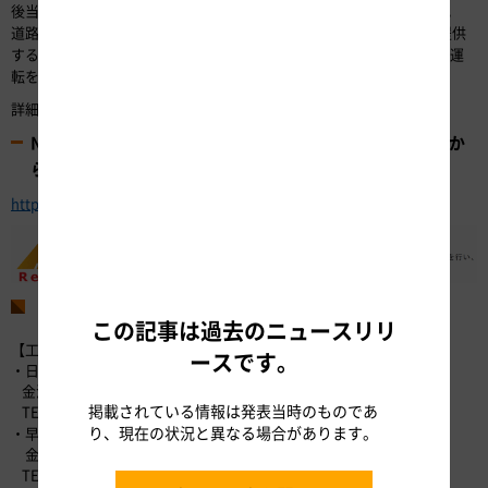
後当社公式WEBサイトの工事規制予定で、9月中旬より提供予定です。
道路交通情報は当社公式WEBサイトやアイハイウェイ中日本などで提供
する予定ですので、出発前にご確認いただき時間に余裕を持った安全運
転をお願いします。
詳細については、参考資料をご覧ください。
NEXCO中日本 高速道路リニューアルプロジェクトは下記か
らご確認いただけます。
https://www.c-nexco.co.jp/koushin/
お問い合わせ先
この記事は過去のニュースリリ
【工事に関するお問い合わせ先】
ースです。
・日野川橋について
金沢支社 福井保全･サービスセンター
掲載されている情報は発表当時のものであ
TEL：0776-41-3420（代表）（受付時間 平日9:00～17:00）
り、現在の状況と異なる場合があります。
・早月川橋について
金沢支社 富山保全･サービスセンター
TEL：076-421-9048（代表）（受付時間 平日9:00～17:00）