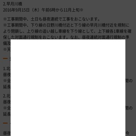
2.早月川橋
2016年9月15日（木）午前6時から11月上旬※
※工事期間中、土日も昼夜連続で工事をおこないます。
※工事期間中、下り線の日野川橋付近と下り線の早月川橋付近を規制に
より閉鎖し、上り線の追い越し車線を下り線として、上下線各1車線を確
保した対面通行規制をおこないます。なお、昼夜連続対面通行規制の準
備及び撤去作業として昼夜連続車線規制を実施します。
※天候及び作業進捗等により工事期間を変更する場合があります。
規制区間
1.北陸自動車道 今庄IC～武生IC間（上下線）
昼夜連続車線規制及び昼夜連続対面通行規制
※全規制区間の延長は約2.8kmで、上り線を使用した対面通行規制区間の
延長は約950mとなります。
2.北陸自動車道 滑川IC～魚津IC間（上下線）
昼夜連続車線規制及び昼夜連続対面通行規制
※全規制区間の延長は約2.0kmで、上り線を使用した対面通行規制区間の
延長は約600mとなります。
その他
昼夜連続対面通行規制により渋滞が予想されます。渋滞予測情報は、今