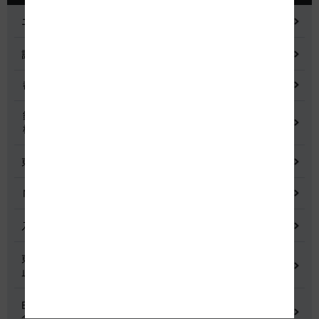
ニュースリリース
記者会見
都市間高速道路料金割引検討会
鋼少数主桁橋の床版下面吹付コンクリートはく離・落下事象調査
検討委員会
東名高速道路宇利トンネル照明灯具落下事象調査検討会
NEXCO中日本グループの経営上の課題と取組み
入札に係る不正行為に関する調査及び再発防止のための委員会
東名高速道路 中吉田高架橋 塗装塗替え工事による火災事故再発防
止委員会
E20 中央道を跨ぐ橋梁の耐震補強工事施工不良に関する調査委員
会