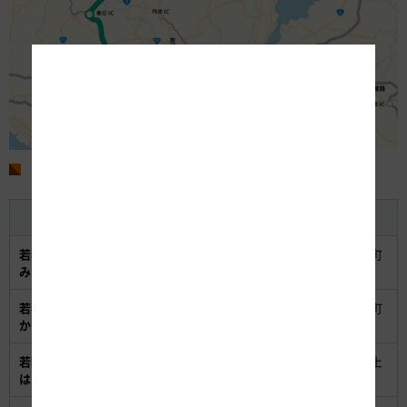
■IC、JCTの名称
施設名称
工事中名称
所在地
若狭上中（わかさか
福井県三方上中郡若狭町
上中IC
みなか）IC
上黒田（かみくろだ）
若狭三方（わかさみ
福井県三方上中郡若狭町
三方IC
かた）IC
気山（きやま）
若狭美浜（わかさみ
福井県三方郡美浜町山上
美浜IC
はま）IC
（やまがみ）