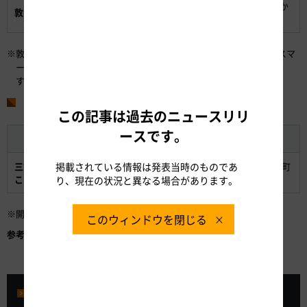
福井県敦賀市高野（たか
敦賀（つるが）JCT
敦賀JCT
の）
※敦賀南スマートインターチェンジ（仮称）は2016年度に、三方PAスマ
ートインターチェンジ（仮称）は2017年度の完成を予定しておりま
す。
■休憩施設の名称
この記事は過去のニュースリリ
ースです。
施設名称
工事中名称
所在地
掲載されている情報は発表当時のものであ
三方五湖（みかたご
福井県三方上中郡若狭町
三方PA
こ）PA
生倉（いくら）
り、現在の状況と異なる場合があります。
※開通にあわせて、三方五湖PAに商業施設がオープンします。
このウィンドウを閉じる
参考資料：
広域ネットワークの形成によるルート選択の拡大など
プレスルーム