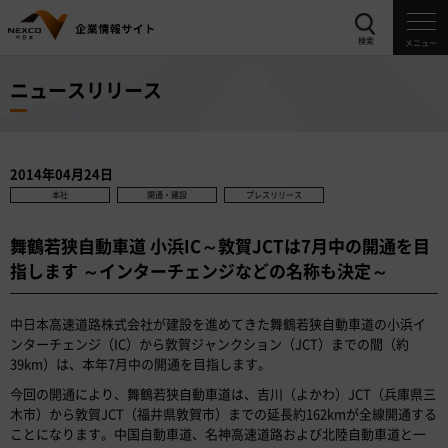
検索
メニュー
ニュースリリース
2014年04月24日
本社
開通・建設
プレスリリース
舞鶴若狭自動車道 小浜IC～敦賀JCTは7月中の開通を目
指します ～インターチェンジなどの名称も決定～
中日本高速道路株式会社が建設を進めてきた舞鶴若狭自動車道の小浜イ
ンターチェンジ（IC）から敦賀ジャンクション（JCT）までの間（約
39km）は、本年7月中の開通を目指します。
今回の開通により、舞鶴若狭自動車道は、吉川（よかわ）JCT（兵庫県三
木市）から敦賀JCT（福井県敦賀市）までの延長約162kmが全線開通する
ことになります。中国自動車道、名神高速道路および北陸自動車道と一