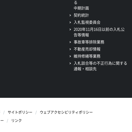
る
中期計画
契約統計
入札監視委員会
2020年11月16日以前の入札公
告等情報
事故車等排除業務
不動産売却情報
維持修繕等業務
入札談合等の不正行為に関する
通報・相談先
等
サイトポリシー
ウェブアクセシビリティポリシー
シー
リンク