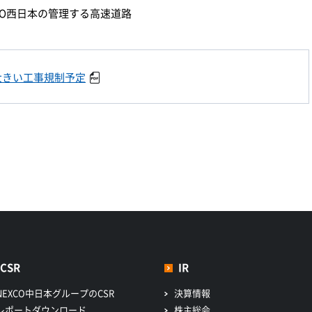
XCO西日本の管理する高速道路
大きい工事規制予定
CSR
IR
NEXCO中日本グループのCSR
決算情報
レポートダウンロード
株主総会