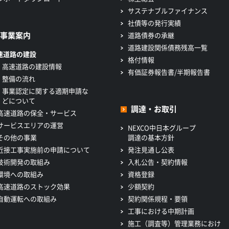
サステナブルファイナンス
社債等の発行実績
事業案内
道路債券の承継
道路建設関係債務残高一覧
速道路の建設
格付情報
高速道路の建設情報
有価証券報告書/半期報告書
整備の流れ
事業認定に関する適期申請な
どについて
調達・お取引
高速道路の保全・サービス
サービスエリアの運営
NEXCO中日本グループ
その他の事業
調達の基本方針
近接工事実施前の申請について
発注見通し公表
技術開発の取組み
入札公告・契約情報
環境への取組み
資格登録
高速道路のストック効果
少額契約
自動運転への取組み
契約関係規程・要領
工事における中期計画
施工（調査等）管理業務におけ