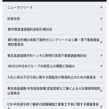
ニュースリリース
記者会見
都市間高速道路料金割引検討会
鋼少数主桁橋の床版下面吹付コンクリートはく離・落下事象調査
検討委員会
東名高速道路宇利トンネル照明灯具落下事象調査検討会
NEXCO中日本グループの経営上の課題と取組み
入札に係る不正行為に関する調査及び再発防止のための委員会
東名高速道路 中吉田高架橋 塗装塗替え工事による火災事故再発防
止委員会
E20 中央道を跨ぐ橋梁の耐震補強工事施工不良に関する調査委員
会