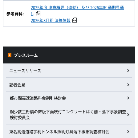
2025年度 決算概要（連結） 及び 2026年度 通期見通
参考資料:
し
2026年3月期 決算情報
プレスルーム
ニュースリリース
記者会見
都市間高速道路料金割引検討会
鋼少数主桁橋の床版下面吹付コンクリートはく離・落下事象調査
検討委員会
東名高速道路宇利トンネル照明灯具落下事象調査検討会