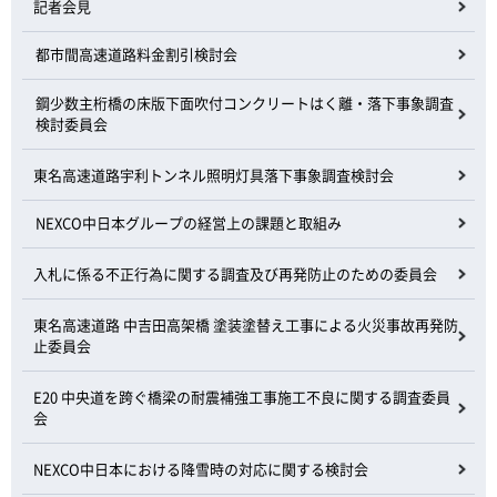
記者会見
都市間高速道路料金割引検討会
鋼少数主桁橋の床版下面吹付コンクリートはく離・落下事象調査
検討委員会
東名高速道路宇利トンネル照明灯具落下事象調査検討会
NEXCO中日本グループの経営上の課題と取組み
入札に係る不正行為に関する調査及び再発防止のための委員会
東名高速道路 中吉田高架橋 塗装塗替え工事による火災事故再発防
止委員会
E20 中央道を跨ぐ橋梁の耐震補強工事施工不良に関する調査委員
会
NEXCO中日本における降雪時の対応に関する検討会