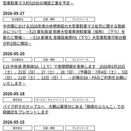
型車駐車マス約520台の増設工事を予定～
2026-05-27
名古屋支社
交通・規制
プレスリリース
中京圏における2026年度の休憩施設の大型車駐車マス拡充に関する取組
みについて ～E23 東名阪道 鈴鹿大型車専用駐車場（仮称）（下り）を
新たに整備～ ～E1A 新東名 長篠設楽原PA（下り）大型車駐車可能台数
が約2倍に増加～
2026-05-20
名古屋支社
交通・規制
プレスリリース
E19 中央道 恵那峡SA（上り）で夜間閉鎖を実施します 2026年6月20日
（土）、21日（日）、27（土）、28（日）（予備日：7月4日（土）、5日
（日）、11日（土）、12日（日）） ～近隣のSA・PAのご利用をお願い
いたします～
2026-05-18
東京支社
サービス・キャンペーン
プレスリリース
バイク好きのカップルへ 大観山展望台にある「箱根のぶらんこ」での
結婚式をプレゼントします
2026-05-15
東京支社
交通・規制
プレスリリース