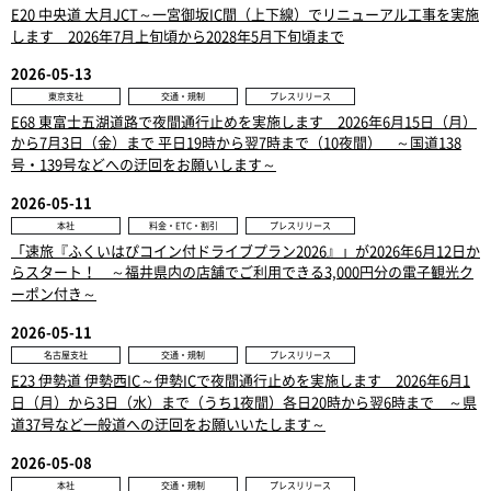
E20 中央道 大月JCT～一宮御坂IC間（上下線）でリニューアル工事を実施
します 2026年7月上旬頃から2028年5月下旬頃まで
2026-05-13
東京支社
交通・規制
プレスリリース
E68 東富士五湖道路で夜間通行止めを実施します 2026年6月15日（月）
から7月3日（金）まで 平日19時から翌7時まで（10夜間） ～国道138
号・139号などへの迂回をお願いします～
2026-05-11
本社
料金・ETC・割引
プレスリリース
「速旅『ふくいはぴコイン付ドライブプラン2026』」が2026年6月12日か
らスタート！ ～福井県内の店舗でご利用できる3,000円分の電子観光ク
ーポン付き～
2026-05-11
名古屋支社
交通・規制
プレスリリース
E23 伊勢道 伊勢西IC～伊勢ICで夜間通行止めを実施します 2026年6月1
日（月）から3日（水）まで（うち1夜間）各日20時から翌6時まで ～県
道37号など一般道への迂回をお願いいたします～
2026-05-08
本社
交通・規制
プレスリリース