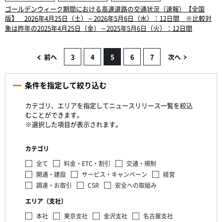
ゴールデンウィーク期間における高速道路の交通状況（速報）【全国
版】 2026年4月25日（土）～2026年5月6日（水）：12日間 ※比較対
象は昨年の2025年4月25日（金）～2025年5月6日（火）：12日間
前へ
3
4
5
6
7
次へ
条件を指定して絞り込む
カテゴリ、エリアを指定してニュースリリース一覧を絞込
むことができます。
※選択した項目が表示されます。
カテゴリ
全て
料金・ETC・割引
交通・規制
開通・建設
サービス・キャンペーン
経営
調達・お取引
CSR
安全への取組み
エリア（支社）
本社
東京支社
金沢支社
名古屋支社