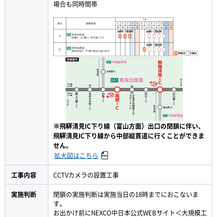
場合も同時間帯
※飛驒清見IC下り線（富山方面）出口の閉鎖に伴い、
飛驒清見IC下り線から中部縦貫道に行くことができま
せん。
拡大図はこちら
工事内容
CCTVカメラの設置工事
実施判断
閉鎖の実施判断は実施当日の18時までにおこないま
す。
お出かけ前にNEXCO中日本公式WEBサイト＜大規模工