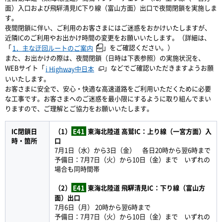
面）入口および飛驒清見IC下り線（富山方面）出口で夜間閉鎖を実施しま
す。
夜間閉鎖に伴い、ご利用のお客さまにはご迷惑をおかけいたしますが、
近隣ICのご利用やお出かけ時間の変更をお願いいたします。（詳細は、
「
」をご確認ください。）
1．主な迂回ルートのご案内
また、お出かけの際は、夜間閉鎖（日時は下表参照）の実施状況を、
WEBサイト「
」などでご確認いただきますようお願
i Highway中日本
いいたします。
お客さまに安全で、安心・快適な高速道路をご利用いただくために必要
な工事です。お客さまへのご迷惑を最小限にするように取り組んでまい
りますので、ご理解とご協力をお願いいたします。
IC閉鎖日
（1）
E41
東海北陸道 高鷲IC：上り線（一宮方面）入
時・箇所
口
7月1日（水）から3日（金） 各日20時から翌6時まで
予備日：7月7日（火）から10日（金）まで いずれの
場合も同時間帯
（2）
E41
東海北陸道 飛驒清見IC：下り線（富山方
面）出口
7月6日（月） 20時から翌6時まで
予備日：7月7日（火）から10日（金）まで いずれの