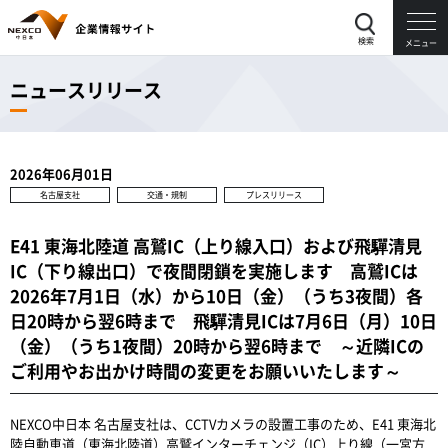
検索
メニュー
ニュースリリース
2026年06月01日
名古屋支社
交通・規制
プレスリリース
E41 東海北陸道 高鷲IC（上り線入口）および飛驒清見
IC（下り線出口）で夜間閉鎖を実施します 高鷲ICは
2026年7月1日（水）から10日（金）（うち3夜間）各
日20時から翌6時まで 飛驒清見ICは7月6日（月）10日
（金）（うち1夜間）20時から翌6時まで ～近隣ICの
ご利用やお出かけ時間の変更をお願いいたします～
NEXCO中日本 名古屋支社は、CCTVカメラの設置工事のため、E41 東海北
陸自動車道（東海北陸道）高鷲インターチェンジ（IC）上り線（一宮方