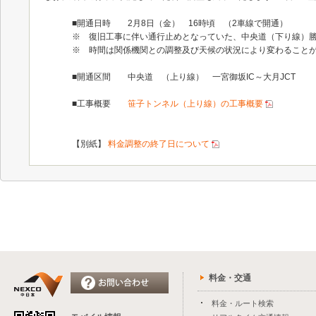
■開通日時 2月8日（金） 16時頃 （2車線で開通）
※ 復旧工事に伴い通行止めとなっていた、中央道（下り線）勝沼
※ 時間は関係機関との調整及び天候の状況により変わること
■開通区間 中央道 （上り線） 一宮御坂IC～大月JCT
■工事概要
笹子トンネル（上り線）の工事概要
【別紙】
料金調整の終了日について
料金・交通
料金・ルート検索