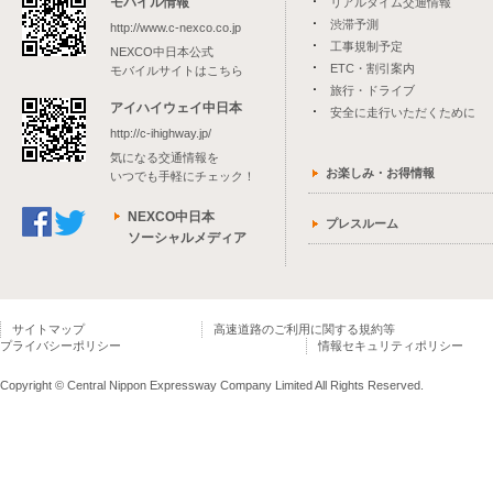
モバイル情報
リアルタイム交通情報
渋滞予測
http://www.c-nexco.co.jp
工事規制予定
NEXCO中日本公式
ETC・割引案内
モバイルサイトはこちら
旅行・ドライブ
アイハイウェイ中日本
安全に走行いただくために
http://c-ihighway.jp/
気になる交通情報を
お楽しみ・お得情報
いつでも手軽にチェック！
NEXCO中日本
プレスルーム
ソーシャルメディア
サイトマップ
高速道路のご利用に関する規約等
プライバシーポリシー
情報セキュリティポリシー
Copyright © Central Nippon Expressway Company Limited All Rights Reserved.