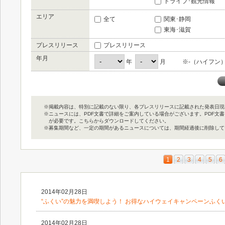
ドライブ･観光情報
エリア
全て
関東･静岡
東海･滋賀
プレスリリース
プレスリリース
年月
年
月
※-（ハイフン
※掲載内容は、特別に記載のない限り、各プレスリリースに記載された発表日現
※ニュースには、PDF文書で詳細をご案内している場合がございます。PDF文書をご覧
が必要です。こちらからダウンロードしてください。
※募集期間など、一定の期間があるニュースについては、期間経過後に削除して
1
2
3
4
5
6
2014年02月28日
“ふくい”の魅力を満喫しよう！ お得なハイウェイキャンペーンふく
2014年02月28日