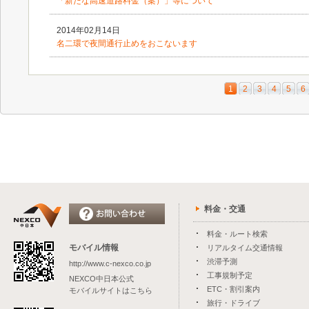
「新たな高速道路料金（案）」等について
2014年02月14日
名二環で夜間通行止めをおこないます
1
2
3
4
5
6
料金・交通
料金・ルート検索
モバイル情報
リアルタイム交通情報
渋滞予測
http://www.c-nexco.co.jp
工事規制予定
NEXCO中日本公式
ETC・割引案内
モバイルサイトはこちら
旅行・ドライブ