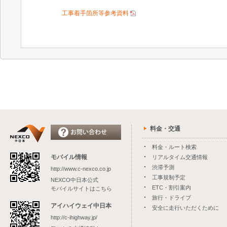
工事着手箇所等参考資料
料金・交通
料金・ルート検索
モバイル情報
リアルタイム交通情報
渋滞予測
http://www.c-nexco.co.jp
工事規制予定
NEXCO中日本公式
ETC・割引案内
モバイルサイトはこちら
旅行・ドライブ
アイハイウェイ中日本
安全に走行いただくために
http://c-ihighway.jp/