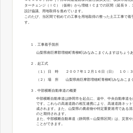
ターチェンジ（ＩＣ）（仮称）から増穂ＩＣまでの区間（延長９．
設計協議、用地取得を進めています。
このたび、当区間で初めての工事を用地取得の整った土工工事で着
す。
１．工事着手箇所
山梨県南巨摩郡増穂町青柳町(みなみこまぐんますほちょうあ
２．起工式
（１） 日 時 ２００７年１２月１６日（日） １０：
（２） 場 所 山梨県南巨摩郡増穂町青柳町(みなみこま
３．中部横断自動車道の概要
中部横断自動車道は静岡市を起点に、途中、中央自動車道を
です。これらの高速道路の相互連携により、高速道路ネット
成されます。また、山梨県の農産物や特定重要港湾である清
のと期待されます。
また、中部横断自動車道（静岡県～山梨県区間）は、災害や
ことができます。