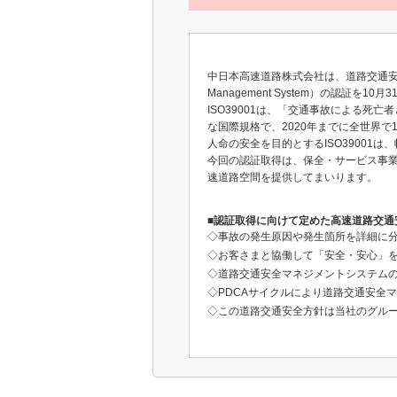
中日本高速道路株式会社は、道路交通安全マネ
Management System）の認
ISO39001は、「交通事故による
な国際規格で、2020年までに全世界で
人命の安全を目的とするISO3900
今回の認証取得は、保全・サービス事
速道路空間を提供してまいります。
■認証取得に向けて定めた高速道路交通
◇事故の発生原因や発生箇所を詳細に
◇お客さまと協働して「安全・安心」
◇道路交通安全マネジメントシステム
◇PDCAサイクルにより道路交通安全
◇この道路交通安全方針は当社のグル