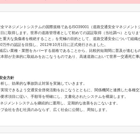
ジメントシステムの国際規格であるISO39001（道路交通安全マネジメントシステム/Road
証を10月31日に取得します。世界の道路管理者として初めての認証取得（当社調べ）となり
死亡者と重大な負傷者を根絶すること」を究極の目的として、道路交通安全について組
10万件の認証を目指し、2012年10月1日に正式発行されました。
1は、幅広い業種・業態をカバーする規格であることから、比較的短期間に普及が進むも
業本部が主体的に取組みをおこなうものであり、高速道路において世界一交通死亡事
安全方針
分析し、効果的な事故防止対策を実施していきます。
を実現できるよう交通安全啓発活動をおこなうとともに、関係機関と連携した各種交
の要求項目に従い、手順等を明確にし、文書化されたシステムを構築します。
マネジメントシステムを継続的に運用し、定期的な改善をおこないます。
ープ会社を含む社員のみならず、広く社会に公開し、周知します。