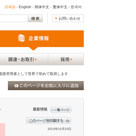
日本語
-
English
-
簡体中文
-
繁体中文
-
한국어
お問い合わせ
証を道路管理者として世界で初めて取得します
最新情報
て
2013年10月23日