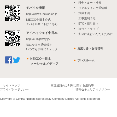
料金・ルート検索
モバイル情報
リアルタイム交通情報
渋滞予測
http://www.c-nexco.co.jp
工事規制予定
NEXCO中日本公式
ETC・割引案内
モバイルサイトはこちら
旅行・ドライブ
アイハイウェイ中日本
安全に走行いただくために
http://c-ihighway.jp/
気になる交通情報を
お楽しみ・お得情報
いつでも手軽にチェック！
NEXCO中日本
プレスルーム
ソーシャルメディア
サイトマップ
高速道路のご利用に関する規約等
プライバシーポリシー
情報セキュリティポリシー
Copyright © Central Nippon Expressway Company Limited All Rights Reserved.