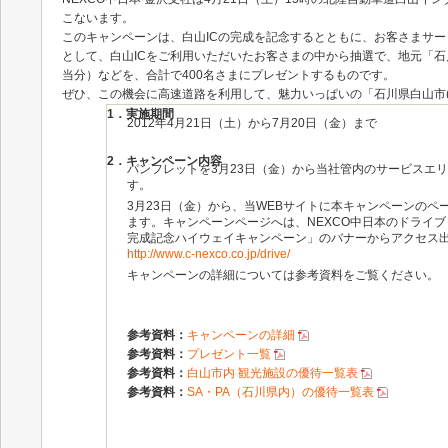
こないます。
このキャンペーンは、白山ICの完成を記念するとともに、お客さまサ
として、白山ICをご利用いただいたお客さまの中から抽選で、地元「石川
当分）などを、合計で400名さまにプレゼントするものです。
ぜひ、この機会に高速道路を利用して、魅力いっぱいの「石川県白山市(
1．実施期間
2012年4月21日（土）から7月20日（金）まで
2．キャンペーン内容
パンフレットを3月23日（金）から当社管内のサービスエリ
す。
3月23日（金）から、当WEBサイトに本キャンペーンのペ
ます。キャンペーンページへは、NEXCO中日本のドライブ
完成記念ハイウェイキャンペーン」のバナーからアクセス
http://www.c-nexco.co.jp/drive/
キャンペーンの詳細については参考資料をご覧ください。
参考資料：
キャンペーンの詳細
参考資料：
プレゼント一覧
参考資料：
白山市内 観光施設の優待一覧表
参考資料：
SA・PA（石川県内）の優待一覧表