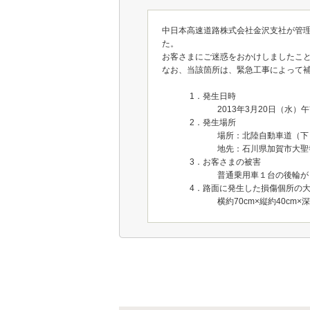
中日本高速道路株式会社金沢支社が管
た。
お客さまにご迷惑をおかけしましたこ
なお、当該箇所は、緊急工事によって
1．発生日時
2013年3月20日（水）
2．発生場所
場所：北陸自動車道（下り
地先：石川県加賀市大聖
3．お客さまの被害
普通乗用車１台の後輪が
4．路面に発生した損傷個所の
横約70cm×縦約40cm×