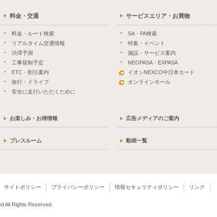
料金・交通
サービスエリア・お買物
料金・ルート検索
SA・PA検索
リアルタイム交通情報
特集・イベント
渋滞予測
施設・サービス案内
工事規制予定
NEOPASA・EXPASA
ETC・割引案内
イオンNEXCO中日本カード
旅行・ドライブ
オンラインモール
安全に走行いただくために
お楽しみ・お得情報
広告メディアのご案内
プレスルーム
動画一覧
サイトポリシー
プライバシーポリシー
情報セキュリティポリシー
リンク
 All Rights Reserved.