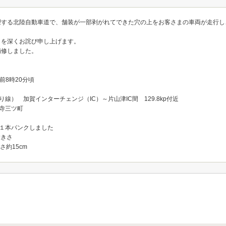
理する北陸自動車道で、舗装が一部剥がれてできた穴の上をお客さまの車両が走行し
とを深くお詫び申し上げます。
補修しました。
午前8時20分頃
線） 加賀インターチェンジ（IC）～片山津IC間 129.8kp付近
寺三ツ町
１本パンクしました
大きさ
深さ約15cm