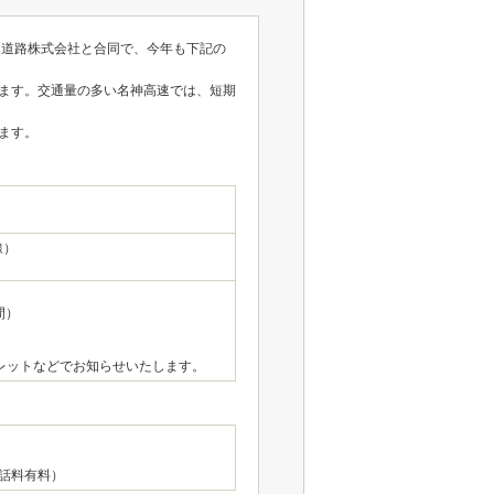
速道路株式会社と合同で、今年も下記の
ます。交通量の多い名神高速では、短期
ます。
線）
間）
レットなどでお知らせいたします。
通話料有料）