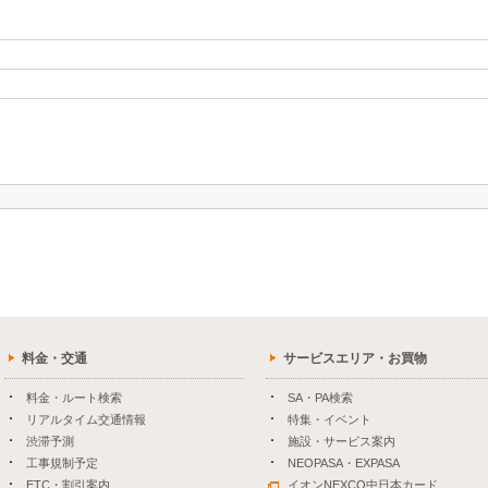
料金・交通
サービスエリア・お買物
料金・ルート検索
SA・PA検索
リアルタイム交通情報
特集・イベント
渋滞予測
施設・サービス案内
工事規制予定
NEOPASA・EXPASA
ETC・割引案内
イオンNEXCO中日本カード