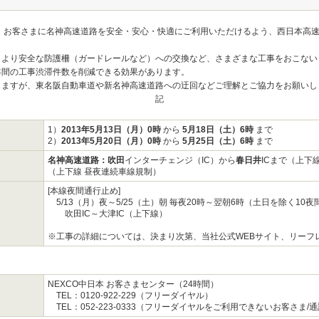
、お客さまに名神高速道路を安全・安心・快適にご利用いただけるよう、西日本高
、より安全な防護柵（ガードレールなど）への交換など、さまざまな工事をおこない
年間の工事渋滞件数を削減できる効果があります。
しますが、東名阪自動車道や新名神高速道路への迂回などご理解とご協力をお願いし
記
1）
2013年5月13日（月）0時
から
5月18日（土）6時
まで
2）
2013年5月20日（月）0時
から
5月25日（土）6時
まで
名神高速道路：吹田
インターチェンジ（IC）から
春日井
ICまで（上下
（上下線 昼夜連続車線規制）
[本線夜間通行止め]
5/13（月）夜～5/25（土）朝 毎夜20時～翌朝6時（土日を除く10夜
吹田IC～大津IC（上下線）
※工事の詳細については、決まり次第、当社公式WEBサイト、リーフ
NEXCO中日本 お客さまセンター（24時間）
TEL：0120-922-229（フリーダイヤル）
TEL：052-223-0333（フリーダイヤルをご利用できないお客さま/