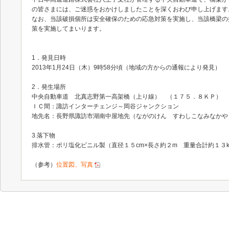
の皆さまには、ご迷惑をおかけしましたことを深くおわび申し上げます
なお、当該破損個所は安全確保のための応急対策を実施し、当該橋梁の
策を実施してまいります。
1．発見日時
2013年1月24日（木）9時58分頃（地域の方からの通報により発見）
2．発生場所
中央自動車道 北真志野第一高架橋（上り線） （１７５．８ＫＰ）
ＩＣ間：諏訪インターチェンジ～岡谷ジャンクション
地先名：長野県諏訪市湖南中屋地先（ながのけん すわしこなみなかや
3.落下物
排水管：ポリ塩化ビニル製（直径１５cm×長さ約２m 重量合計約１３k
（参考）
位置図、写真