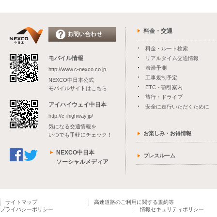
料金・交通
料金・ルート検索
モバイル情報
リアルタイム交通情報
渋滞予測
http://www.c-nexco.co.jp
工事規制予定
NEXCO中日本公式
ETC・割引案内
モバイルサイトはこちら
旅行・ドライブ
アイハイウェイ中日本
安全に走行いただくために
http://c-ihighway.jp/
気になる交通情報を
お楽しみ・お得情報
いつでも手軽にチェック！
NEXCO中日本
プレスルーム
ソーシャルメディア
サイトマップ
高速道路のご利用に関する規約等
プライバシーポリシー
情報セキュリティポリシー