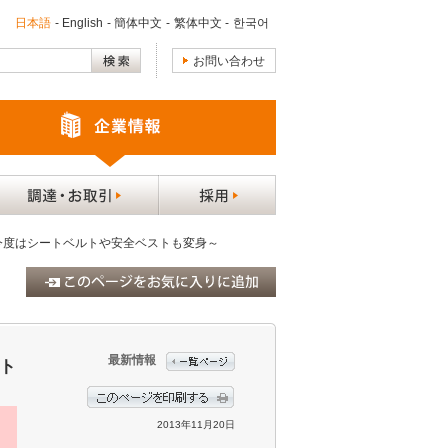
日本語
-
English
-
簡体中文
-
繁体中文
-
한국어
お問い合わせ
！～今度はシートベルトや安全ベストも変身～
最新情報
スト
2013年11月20日