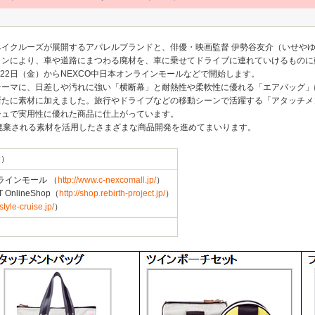
イクルーズが展開するアパレルブランドと、俳優・映画監督 伊勢谷友介（いせや
ンにより、車や道路にまつわる廃材を、車に乗せてドライブに連れていけるものに蘇ら
1月22日（金）からNEXCO中日本オンラインモールなどで開始します。
テーマに、日差しや汚れに強い「横断幕」と耐熱性や柔軟性に優れる「エアバッグ」
新たに素材に加えました。旅行やドライブなどの移動シーンで活躍する「アタッチメ
シュで実用性に優れた商品に仕上がっています。
により、廃棄される素材を活用したさまざまな商品開発を進めてまいります。
金）
ラインモール （
http://www.c-nexcomall.jp/
）
 OnlineShop（
http://shop.rebirth-project.jp/
）
/style-cruise.jp/
）