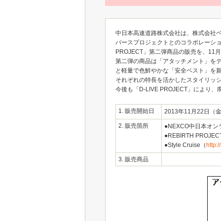
中日本高速道路株式会社は、株式会社ベ
バースプロジェクトとのコラボレーショ
PROJECT」第二弾商品の販売を、1
第二弾の商品は「アタッチメント」を
と軽量で色鮮やかな「安全ベスト」を
それぞれの特長を活かしたスタイリッ
今後も「D-LIVE PROJECT」
1. 販売開始日
2013年11月22日（
2. 販売箇所
●NEXCO中日本オン
●REBIRTH PROJECT
●Style Cruise（
http:/
3. 販売商品