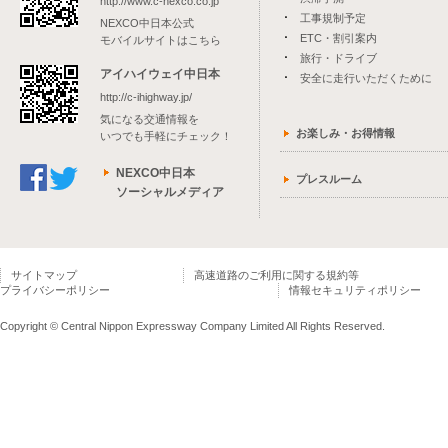
http://www.c-nexco.co.jp
工事規制予定
NEXCO中日本公式
ETC・割引案内
モバイルサイトはこちら
旅行・ドライブ
アイハイウェイ中日本
安全に走行いただくために
http://c-ihighway.jp/
気になる交通情報を
お楽しみ・お得情報
いつでも手軽にチェック！
NEXCO中日本
プレスルーム
ソーシャルメディア
サイトマップ
高速道路のご利用に関する規約等
プライバシーポリシー
情報セキュリティポリシー
Copyright © Central Nippon Expressway Company Limited All Rights Reserved.