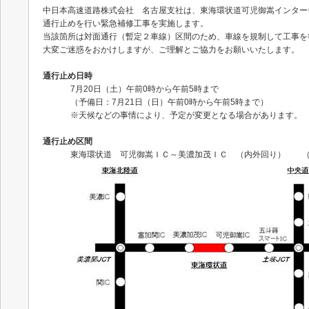
中日本高速道路株式会社 名古屋支社は、東海環状道可児御嵩インター
通行止めを行い緊急補修工事を実施します。
当該箇所は対面通行（暫定２車線）区間のため、車線を規制して工事を
大変ご迷惑をおかけしますが、ご理解とご協力をお願いいたします。
通行止め日時
7月20日（土）午前0時から午前5時まで
（予備日：7月21日（日）午前0時から午前5時まで）
※天候などの事情により、予定が変更となる場合があります。
通行止め区間
東海環状道 可児御嵩ＩＣ～美濃加茂ＩＣ （内外回り） （