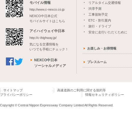
モバイル情報
リアルタイム交通情報
渋滞予測
http://www.c-nexco.co.jp
工事規制予定
NEXCO中日本公式
ETC・割引案内
モバイルサイトはこちら
旅行・ドライブ
アイハイウェイ中日本
安全に走行いただくために
http://c-ihighway.jp/
気になる交通情報を
お楽しみ・お得情報
いつでも手軽にチェック！
NEXCO中日本
プレスルーム
ソーシャルメディア
サイトマップ
高速道路のご利用に関する規約等
プライバシーポリシー
情報セキュリティポリシー
Copyright © Central Nippon Expressway Company Limited All Rights Reserved.