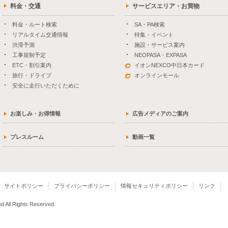
料金・交通
サービスエリア・お買物
料金・ルート検索
SA・PA検索
リアルタイム交通情報
特集・イベント
渋滞予測
施設・サービス案内
工事規制予定
NEOPASA・EXPASA
ETC・割引案内
イオンNEXCO中日本カード
旅行・ドライブ
オンラインモール
安全に走行いただくために
お楽しみ・お得情報
広告メディアのご案内
プレスルーム
動画一覧
サイトポリシー
プライバシーポリシー
情報セキュリティポリシー
リンク
 All Rights Reserved.