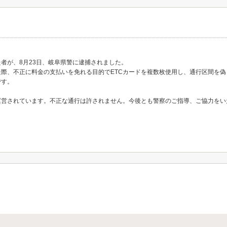
。
た者が、8月23日、岐阜県警に逮捕されました。
際、不正に料金の支払いを免れる目的でETCカードを複数枚使用し、通行区間を
です。
運営されています。不正な通行は許されません。今後とも警察のご指導、ご協力をい