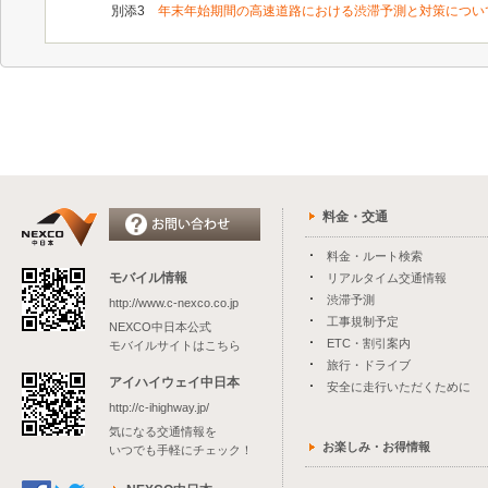
別添3
年末年始期間の高速道路における渋滞予測と対策につい
料金・交通
料金・ルート検索
モバイル情報
リアルタイム交通情報
渋滞予測
http://www.c-nexco.co.jp
工事規制予定
NEXCO中日本公式
ETC・割引案内
モバイルサイトはこちら
旅行・ドライブ
アイハイウェイ中日本
安全に走行いただくために
http://c-ihighway.jp/
気になる交通情報を
お楽しみ・お得情報
いつでも手軽にチェック！