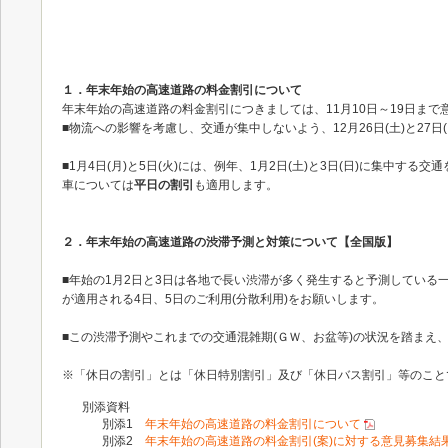
１．年末年始の高速道路の料金割引について
年末年始の高速道路の料金割引につきましては、11月10日～19日ま
■物流への影響を考慮し、交通が集中しないよう、12月26日(土)と27日(
■1月4日(月)と5日(火)には、例年、1月2日(土)と3日(日)に集中する
車については
平日の割引
も適用します。
２．年末年始の高速道路の渋滞予測と対策について【全国版】
■年始の1月2日と3日は各地で長い渋滞が多く発生すると予測している
が適用される4日、5日のご利用(分散利用)をお願いします。
■この渋滞予測やこれまでの交通混雑期(ＧＷ、お盆等)の状況を踏まえ
※「休日の割引」とは「休日特別割引」及び「休日バス割引」等のこと
別添資料
別添1
年末年始の高速道路の料金割引について
別添2
年末年始の高速道路の料金割引(案)に対する意見募集結